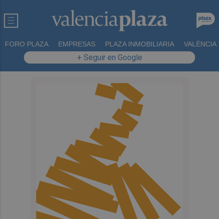
FORO PLAZA
EMPRESAS
PLAZA INMOBILIARIA
VALÈNCIA
+ Seguir en Google