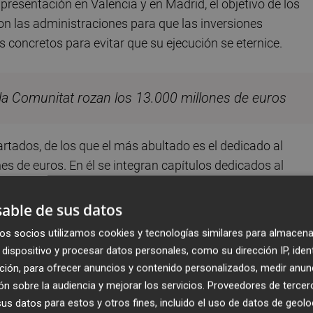
resentación en Valencia y en Madrid, el objetivo de los
n las administraciones para que las inversiones
 concretos para evitar que su ejecución se eternice.
 la Comunitat rozan los 13.000 millones de euros
rtados, de los que el más abultado es el dedicado al
es de euros. En él se integran capítulos dedicados al
la "mejora de los accesos a las ciudades", el "desarrollo y
 y la "creación y ampliación" de infraestructuras para atend
able de sus datos
os socios utilizamos cookies y tecnologías similares para almacena
dispositivo y procesar datos personales, como su dirección IP, iden
Mediterráneo
en doble plataforma para mercancías y
ción, para ofrecer anuncios y contenido personalizados, medir anun
intensificado en los últimos meses
, sobre todo a raíz de
n sobre la audiencia y mejorar los servicios.
Proveedores de tercer
olución temporal del tercer carril, del que precisamente
ya 
s datos para estos y otros fines, incluido el uso de datos de geolo