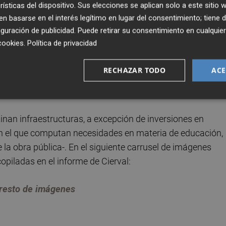
rísticas del dispositivo. Sus elecciones se aplican solo a este sitio
tellón y Valencia
, según anunció este jueves el delegado 
 basarse en el interés legítimo en lugar del consentimiento; tiene 
guración de publicidad
. Puede retirar su consentimiento en cualqu
cookies
.
Política de privacidad
 urbanismo (con 3.150 millones de euros desglosados en
ación urbana), Agua (con otros 1.747 millones de euros),
RECHAZAR TODO
ACE
dio Ambiente (550) y Energía (450). El octavo capítulo,
ización, carece de presupuesto estimado.
tinan infraestructuras, a excepción de inversiones en
 -en el que computan necesidades en materia de educación,
 la obra pública-. En el siguiente carrusel de imágenes
opiladas en el informe de Cierval:
l resto de imágenes