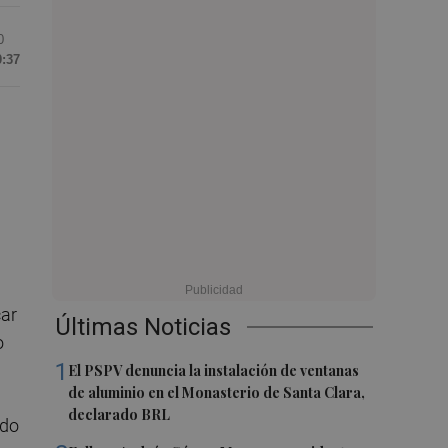
0
0:37
car
Últimas Noticias
o
1
El PSPV denuncia la instalación de ventanas
de aluminio en el Monasterio de Santa Clara,
declarado BRL
ado