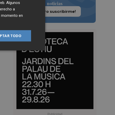
 web. Algunos
del
noticias
derecho a
¡Quiero suscribirme!
ier momento en
PTAR TODO