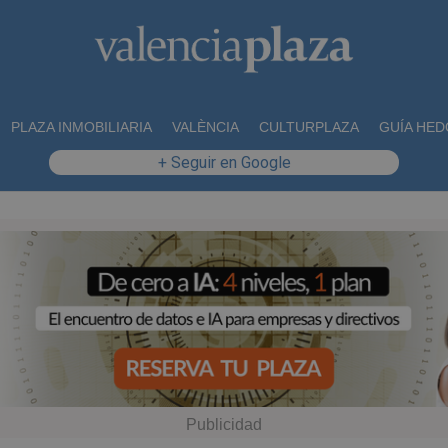
PLAZA INMOBILIARIA
VALÈNCIA
CULTURPLAZA
GUÍA HED
+ Seguir en Google