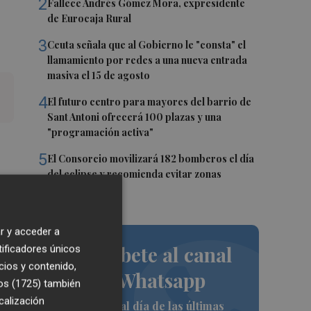
2
Fallece Andrés Gómez Mora, expresidente
de Eurocaja Rural
3
Ceuta señala que al Gobierno le "consta" el
llamamiento por redes a una nueva entrada
masiva el 15 de agosto
4
El futuro centro para mayores del barrio de
Sant Antoni ofrecerá 100 plazas y una
"programación activa"
5
El Consorcio movilizará 182 bomberos el día
del eclipse y recomienda evitar zonas
forestales
er
r y acceder a
Suscríbete al canal
tificadores únicos
cios y contenido,
de Whatsapp
os (1725)
también
se
calización
Siempre al día de las últimas