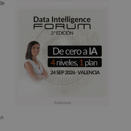
de
an