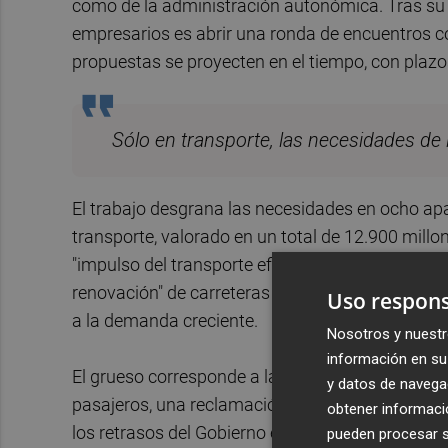
como de la administración autonómica. Tras su p
empresarios es abrir una ronda de encuentros co
propuestas se proyecten en el tiempo, con plazos
Sólo en transporte, las necesidades de
El trabajo desgrana las necesidades en ocho apa
transporte, valorado en un total de 12.900 millon
"impulso del transporte eficiente de mercancías", 
renovación" de carreteras y líneas de ferrocarril
Uso respons
a la demanda creciente.
Nosotros y nuestr
información en su 
El grueso corresponde a las obras del
Corredor 
y datos de navega
pasajeros, una reclamación unánime que
se ha 
obtener informació
los retrasos del Gobierno en la ejecución de la s
pueden procesar su