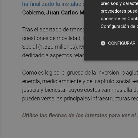
precisos y caracte
ha finalizado la instalación de la vía entre Cas
proveedores pueden
Gobierno,
Juan Carlos Moragues
.
oponerse en
Confi
Configuración de 
Tras el apartado de transporte se sitúan los de
cuestiones de movilidad, integración y rehabilit
CONFIGURAR
Social (1.320 millones), Mantenimiento (726), Me
dedicado a aspectos relacionados con la digital
Como es lógico, el grueso de la inversión lo aglu
energía, medio ambiente y del capítulo 'social'
justicia y bienestar cuyos costes van más allá de
pueden verse las principales infraestructuras rec
Utilice las flechas de los laterales para ver e