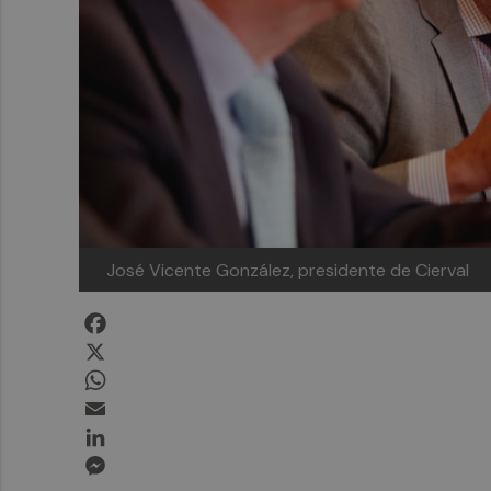
José Vicente González, presidente de Cierval
Facebook
X
WhatsApp
Email
LinkedIn
Messenger