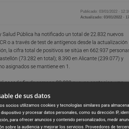
Publicado: 03/01/2022 ·
12:1
Actualizado: 03/01/2022 · 1
 Salud Pública ha notificado un total de 22.832 nuevos
R o a través de test de antígenos desde la actualización
ón, la cifra total de positivos se sitúa en 662.937 persona
tellón (73.282 en total); 8.390 en Alicante (239.077) y
 no asignados se mantiene en 1.
el pasado fin de semana 22.832 nuevos contagios, u
na
da el pasado viernes
(11.822) y que supone más contag
able de sus datos
de noviembre y octubre juntos (22.547).
os socios utilizamos cookies y tecnologías similares para almacena
dispositivo y procesar datos personales, como su dirección IP, iden
 pacientes con coronavirus. De esta forma, el número de
ción, para ofrecer anuncios y contenido personalizados, medir anun
e que comenzó la pandemia en la Comunitat Valenciana
n sobre la audiencia y mejorar los servicios.
Proveedores de tercer