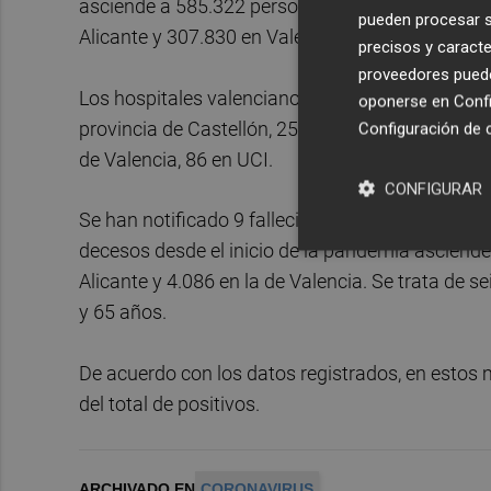
asciende a 585.322 personas. Por provincias, las
pueden procesar su
Alicante y 307.830 en Valencia. El total de alta
precisos y caracte
proveedores pueden
Los hospitales valencianos tienen, actualmente, 
oponerse en
Confi
provincia de Castellón, 25 en UCI; 342 en la provi
Configuración de 
de Valencia, 86 en UCI.
CONFIGURAR
Se han notificado 9 fallecimientos por coronaviru
decesos desde el inicio de la pandemia asciende 
Alicante y 4.086 en la de Valencia. Se trata de s
y 65 años.
De acuerdo con los datos registrados, en esto
del total de positivos.
ARCHIVADO EN
CORONAVIRUS