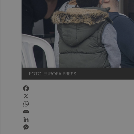
FOTO: EUROPA PRESS
Facebook
X
WhatsApp
Email
LinkedIn
Messenger