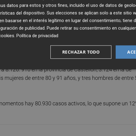
 altas se distribuyen así: 65.331 en Castellón, 212.105 en
s datos para estos y otros fines, incluido el uso de datos de geolo
s no asignadas se mantiene en 56.
rísticas del dispositivo. Sus elecciones se aplican solo a este sitio
 basarse en el interés legítimo en lugar del consentimiento; tiene 
1.127 personas ingresadas, 178 de ellas en la UCI: 169 en
guración de publicidad
. Puede retirar su consentimiento en cualqu
ncia de Alicante, 67 de ellas en la UCI; y 616 en la provinc
cookies
.
Política de privacidad
RECHAZAR TODO
ACE
s desde la última actualización, por lo que el total de
a 8.126: 916 en la provincia de Castellón, 3.124 en la de
eis mujeres de entre 80 y 91 años, y tres hombres de entre
s momentos hay 80.930 casos activos, lo que supone un 1