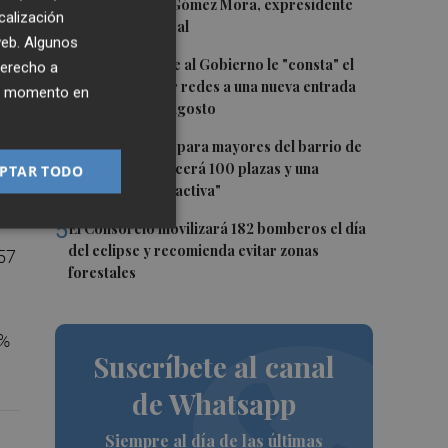
2
Fallece Andrés Gómez Mora, expresidente
calización
de Eurocaja Rural
 web. Algunos
3
Ceuta señala que al Gobierno le "consta" el
derecho a
llamamiento por redes a una nueva entrada
 la
ier momento en
masiva el 15 de agosto
ia
4
El futuro centro para mayores del barrio de
Sant Antoni ofrecerá 100 plazas y una
PTAR TODO
"programación activa"
5
El Consorcio movilizará 182 bomberos el día
del eclipse y recomienda evitar zonas
 57
forestales
2%
Suscríbete al canal
de Whatsapp
Siempre al día de las últimas