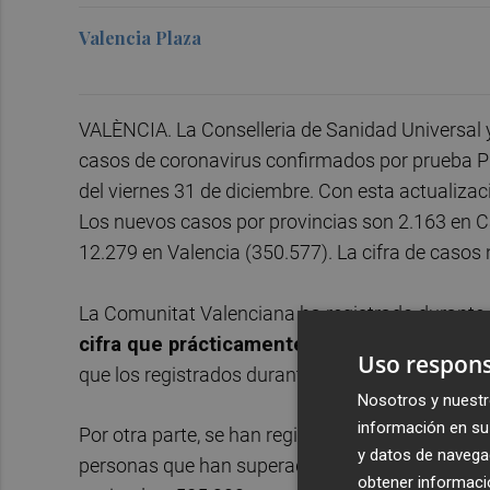
Valencia Plaza
VALÈNCIA. La Conselleria de Sanidad Universal y
casos de coronavirus confirmados por prueba PC
del viernes 31 de diciembre. Con esta actualizaci
Los nuevos casos por provincias son 2.163 en Cas
12.279 en Valencia (350.577). La cifra de casos
La Comunitat Valenciana ha registrado durante 
cifra que prácticamente duplica la registra
Uso respons
que los registrados durante los pasados meses 
Nosotros y nuestr
información en su 
Por otra parte, se han registrado 12.968 altas a
y datos de navega
personas que han superado la enfermedad desd
obtener informació