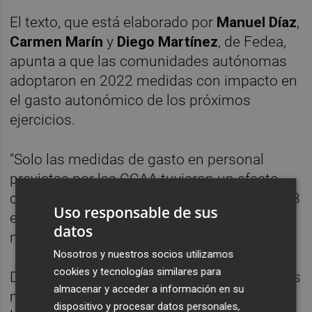
El texto, que está elaborado por
Manuel Díaz
,
Carmen Marín
y
Diego Martínez
, de Fedea,
apunta a que las comunidades autónomas
adoptaron en 2022 medidas con impacto en
el gasto autonómico de los próximos
ejercicios.
"Solo las medidas de gasto en personal
previstas por las CCAA tuvieron un efecto
cercano a los 700 millones de euros en 2023
Uso responsable de sus
e impactos adicionales en torno a los 300
datos
millones en 2024", señala el informe.
Nosotros y nuestros socios utilizamos
cookies y tecnologías similares para
Del mismo modo, Fedea apostilla que dichas
almacenar y acceder a información en su
medidas se concentraron en la revisión de
dispositivo y procesar datos personales,