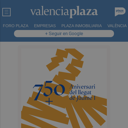
FORO PLAZA
EMPRESAS
PLAZA INMOBILIARIA
VALÈNCIA
+ Seguir en Google