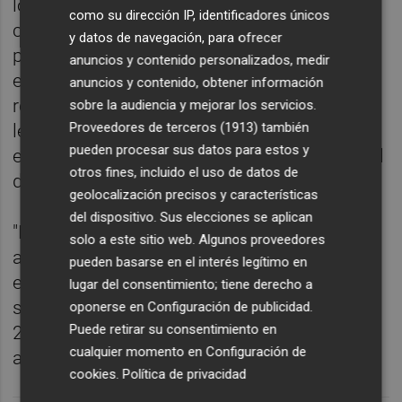
los complementos de carrera y
como su dirección IP, identificadores únicos
complementos específicos o de
y datos de navegación, para ofrecer
productividad, especialmente en el ámbito
anuncios y contenido personalizados, medir
educativo y en el sanitario; también en la
anuncios y contenido, obtener información
reducción de ratios en educación, de horas
sobre la audiencia y mejorar los servicios.
Proveedores de terceros (1913)
también
lectivas de los docentes y el mayor coste
pueden procesar sus datos para estos y
estimado en las cuotas a la Seguridad Social
otros fines, incluido el uso de datos de
del personal de educación.
geolocalización precisos y características
del dispositivo. Sus elecciones se aplican
"Por todo lo anterior, y como ya indicamos el
solo a este sitio web. Algunos proveedores
año pasado, pensamos que el saldo
pueden basarse en el interés legítimo en
estructural estimado para 2022 estaba
lugar del consentimiento; tiene derecho a
sesgado al alza y, por tanto, el deterioro de
oponerse en
Configuración de publicidad
.
Puede retirar su consentimiento en
2023 ya estaba latente en el ejercicio
cualquier momento en
Configuración de
anterior", sentencia.
cookies
.
Política de privacidad