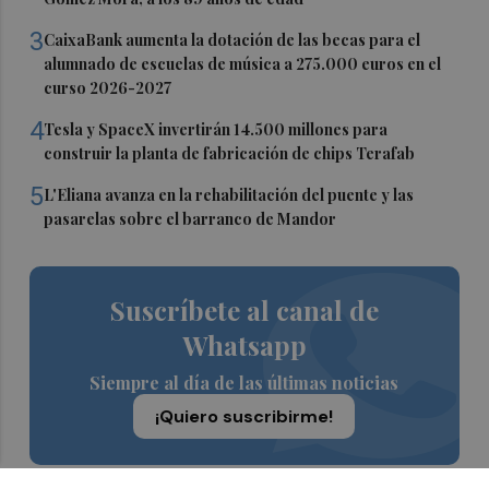
3
CaixaBank aumenta la dotación de las becas para el
alumnado de escuelas de música a 275.000 euros en el
curso 2026-2027
4
Tesla y SpaceX invertirán 14.500 millones para
construir la planta de fabricación de chips Terafab
5
L'Eliana avanza en la rehabilitación del puente y las
pasarelas sobre el barranco de Mandor
Suscríbete al canal de
Whatsapp
Siempre al día de las últimas noticias
¡Quiero suscribirme!