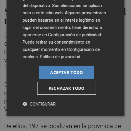
del dispositivo. Sus elecciones se aplican
Sin nuevos casos de viruela del
solo a este sitio web. Algunos proveedores
mono
pueden basarse en el interés legítimo en
lugar del consentimiento; tiene derecho a
La Comunitat Valenciana se mantiene una
oponerse en
Configuración de publicidad
.
Puede retirar su consentimiento en
semana más, desde el pasado 29 de
cualquier momento en
Configuración de
noviembre, sin registrar nuevos casos de
cookies
.
Política de privacidad
viruela del mono, según han confirmado
fuentes de la Conselleria de Sanidad.
ACEPTAR TODO
De este modo, desde el pasado 29 de
RECHAZAR TODO
noviembre se mantienen en 545 los casos
positivos acumulados en la Comunitat
CONFIGURAR
Valenciana de viruela del mono.
De ellos, 197 se localizan en la provincia de