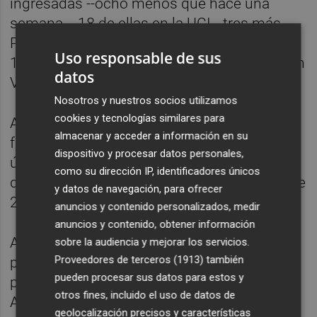
ingresadas --ocho menos que hace una
semana--, 18 de ellas en la UCI --tres más--.
Por provincias, 48 en Castellón, 2 en UCI;
Uso responsable de sus
109 en Alicante, 9 de ellas en la UCI, y 215 en
datos
Valencia, 7 en UCI.
Nosotros y nuestros socios utilizamos
cookies y tecnologías similares para
Asimismo, se han notificado 23
almacenar y acceder a información en su
fallecimientos por coronavirus desde la
dispositivo y procesar datos personales,
última actualización. Se trata de 12 mujeres
como su dirección IP, identificadores únicos
de entre 68 y 98 años, y 11 hombres de entre
y datos de navegación, para ofrecer
24 y 98 años, ha precisado Sanidad.
anuncios y contenido personalizados, medir
anuncios y contenido, obtener información
Así, el total de decesos desde el inicio de la
sobre la audiencia y mejorar los servicios.
Proveedores de terceros (1913)
también
pandemia asciende a 10.229: 1.224 en la
pueden procesar sus datos para estos y
provincia de Castellón, 3.891 en la de
otros fines, incluido el uso de datos de
Alicante y 5.114 en la de Valencia.
geolocalización precisos y características