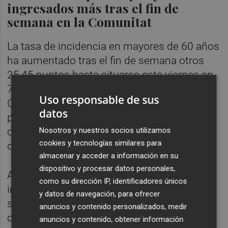
ingresados más tras el fin de
semana en la Comunitat
La tasa de incidencia en mayores de 60 años
ha aumentado tras el fin de semana otros
25,45 puntos hasta situarse este viernes en
728,62 por cada 100.000 habitantes en la
Uso responsable de sus
Comunitat Valenciana, aunque permanece
datos
por debajo de la media nacional, de 843,24
casos, según la actualización del Ministerio
Nosotros y nuestros socios utilizamos
cookies y tecnologías similares para
de Sanidad.
almacenar y acceder a información en su
dispositivo y procesar datos personales,
Actualmente hay 622 pacientes covid
como su dirección IP, identificadores únicos
ingresados, 37 más que el viernes, lo que
y datos de navegación, para ofrecer
supone que el 5,62% de las camas están
anuncios y contenido personalizados, medir
ocupadas, mientras que hay 31 camas UCI,
anuncios y contenido, obtener información