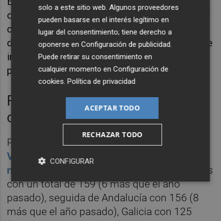
En este punto han recordado que para
solo a este sitio web. Algunos proveedores
obtener el galardón, "no es obligatorio" contar
pueden basarse en el interés legítimo en
con duchas en las playas y han
lugar del consentimiento; tiene derecho a
desaconsejado su instalación por el "derroche
oponerse en
Configuración de publicidad
.
innecesario de agua dulce" que provocan y
Puede retirar su consentimiento en
por ser fuente de infecciones.
cualquier momento en
Configuración de
cookies
.
Política de privacidad
Ranking de Banderas azules por
ACEPTAR TODO
comunidades autónomas
RECHAZAR TODO
Por comunidades autónomas,
la Comunitat
Valenciana sigue obteniendo el mayor
CONFIGURAR
número de Banderas Azules
para sus playas
con un total de 159 (6 más que el año
pasado), seguida de Andalucía con 156 (8
más que el año pasado), Galicia con 125