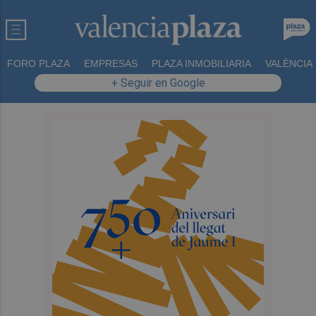
FORO PLAZA
EMPRESAS
PLAZA INMOBILIARIA
VALÈNCIA
+ Seguir en Google