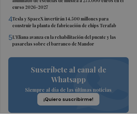
alumnado de escuelas de música a 275.000 euros en el
curso 2026-2027
4
Tesla y SpaceX invertirán 14.500 millones para
construir la planta de fabricación de chips Terafab
5
L'Eliana avanza en la rehabilitación del puente y las
pasarelas sobre el barranco de Mandor
Suscríbete al canal de
Whatsapp
Siempre al día de las últimas noticias
¡Quiero suscribirme!