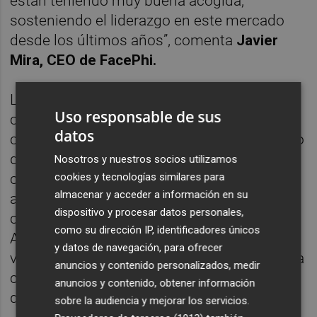
están teniendo muy buena acogida,
sosteniendo el liderazgo en este mercado
desde los últimos años”, comenta
Javier
Mira, CEO de FacePhi.
La tecnología del producto SelphID, que
Uso responsable de sus
comenzará a utilizar Banco del Sol, permite
datos
contratar una cuenta o un producto bancario
desde cualquier lugar, simplemente
Nosotros y nuestros socios utilizamos
cookies y tecnologías similares para
capturando el documento de identidad por
almacenar y acceder a información en su
ambas caras y tomándose un selfie que se
dispositivo y procesar datos personales,
compara con la fotografía del documento.
como su dirección IP, identificadores únicos
Así, el sistema de reconocimiento facial
y datos de navegación, para ofrecer
verifica al usuario y éste puede aperturar una
anuncios y contenido personalizados, medir
cuenta bancaria sin la necesidad de tener
anuncios y contenido, obtener información
que acudir a una sucursal.
sobre la audiencia y mejorar los servicios.