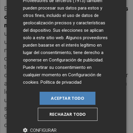
Proveedores de terceros (1913)
también
En estos momentos,
FacePhi opera con más
pueden procesar sus datos para estos y
otros fines, incluido el uso de datos de
de 30 entidades financieras de todo el
geolocalización precisos y características
mundo
. Sus sistemas de seguridad son
del dispositivo. Sus elecciones se aplican
utilizados por más de seis millones de
solo a este sitio web. Algunos proveedores
usuarios y gracias a ellos se han realizado
pueden basarse en el interés legítimo en
más de 500 millones de autenticaciones al
lugar del consentimiento; tiene derecho a
cierre de 2018. Como ventaja competitiva, la
oponerse en
Configuración de publicidad
.
tecnología de la empresa reside en el
Puede retirar su consentimiento en
desarrollo del producto, que se puede aplicar
cualquier momento en
Configuración de
cookies
.
Política de privacidad
a cualquier sistema operativo y se integra en
los servicios de las entidades bancarias en
ACEPTAR TODO
un tiempo récord. La eficiencia de sus
sistemas registra tasas de acierto del
RECHAZAR TODO
99,998%, lo que se traduce en un 0% en tasa
de fraude.
CONFIGURAR