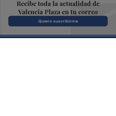
Recibe toda la actualidad de
Valencia Plaza en tu correo
Quiero suscribirme
Suscríbete al Boletín
Todos los días a primera hora en tu email
¡Quiero suscribirme!
Síguenos en redes
Valencia Plaza, desde cualquier medio