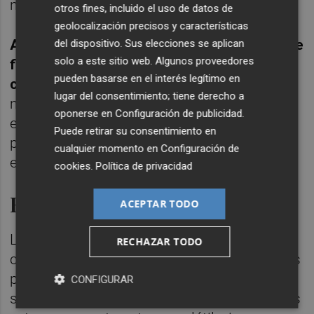
negativas para la economía china.
otros fines, incluido el uso de datos de
geolocalización precisos y características
Albergamos la esperanza de que ahora sí se
del dispositivo. Sus elecciones se aplican
solo a este sitio web. Algunos proveedores
fijará una dirección clara para respaldar un
pueden basarse en el interés legítimo en
crecimiento sostenible
, y de que se
lugar del consentimiento; tiene derecho a
mantendrá el apoyo a las políticas. Dicho
oponerse en
Configuración de publicidad
.
esto, desde nuestro punto de vista es poco
Puede retirar su consentimiento en
probable que se adopte un paquete de
cualquier momento en
Configuración de
estímulo masivo.
cookies
.
Política de privacidad
Fuerte competitividad
ACEPTAR TODO
La fuerte competitividad de las empresas
RECHAZAR TODO
chinas nos permite seguir siendo optimistas
para continuar invertidos a largo plazo. No
CONFIGURAR
sólo se están adaptando a los diversos retos