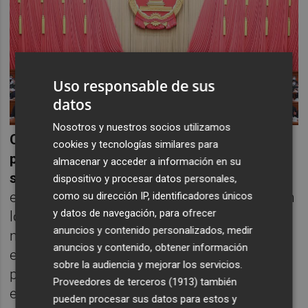
Uso responsable de sus
datos
Nosotros y nuestros socios utilizamos
Creemos que las probabilidades de que se
cookies y tecnologías similares para
produzca una crisis financiera sistémica
almacenar y acceder a información en su
siguen siendo bajas
. El apoyo político
dispositivo y procesar datos personales,
específico prestado hasta la fecha, junto con
como su dirección IP, identificadores únicos
y datos de navegación, para ofrecer
los signos incipientes de que la actividad
anuncios y contenido personalizados, medir
manufacturera mundial puede estar
anuncios y contenido, obtener información
evolucionando positivamente, puede
sobre la audiencia y mejorar los servicios.
proporcionar un colchón suficiente para
Proveedores de terceros (1913)
también
evitar consecuencias cada vez más
pueden procesar sus datos para estos y