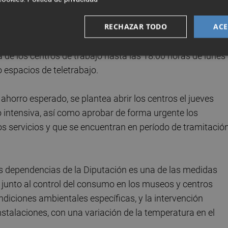
as desde el área de Presidencia.
RECHAZAR TODO
ACE
ión del documento es la de Recursos Humanos, en cuyo
a de los centros de trabajo hasta las 18.00 horas de lunes
o espacios de teletrabajo.
 ahorro esperado, se plantea abrir los centros el jueves
o intensiva, así como aprobar de forma urgente los
os servicios y que se encuentran en período de tramitación
las dependencias de la Diputación es una de las medidas
, junto al control del consumo en los museos y centros
diciones ambientales específicas, y la intervención
instalaciones, con una variación de la temperatura en el