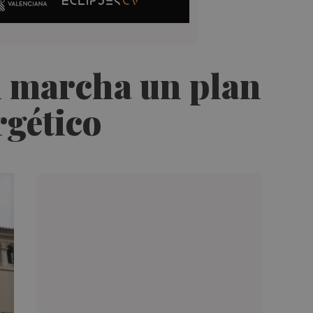
n marcha un plan
rgético