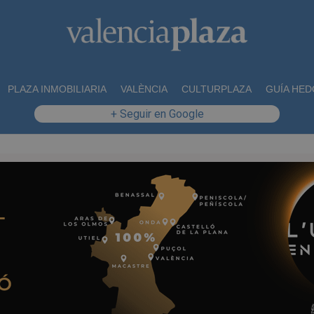
PLAZA INMOBILIARIA
VALÈNCIA
CULTURPLAZA
GUÍA HED
+ Seguir en Google