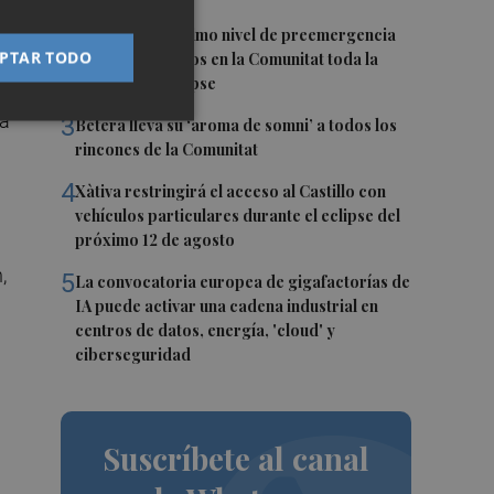
2
Activado el máximo nivel de preemergencia
PTAR TODO
frente a incendios en la Comunitat toda la
jornada del eclipse
 a
3
Bétera lleva su ‘aroma de somni’ a todos los
rincones de la Comunitat
4
Xàtiva restringirá el acceso al Castillo con
vehículos particulares durante el eclipse del
próximo 12 de agosto
,
5
La convocatoria europea de gigafactorías de
IA puede activar una cadena industrial en
centros de datos, energía, 'cloud' y
ciberseguridad
Suscríbete al canal