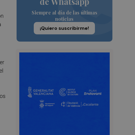
de Whatsapp
Siempre al día de las últimas
ón
noticias
a
¡Quiero suscribirme!
er
el
eos