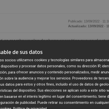
Publicado: 13/09/2022 ·
11:1
Actualizado: 13/09/2022 · 1
 en marcha un plan de ahorro energético que, en el actua
n 15% el consumo de energía eléctrica en los centros
able de sus datos
os socios utilizamos cookies y tecnologías similares para almacena
dispositivo y procesar datos personales, como su dirección IP, iden
a de ruta elaborada por el servicio de Proyectos Técnicos, 
ción, para ofrecer anuncios y contenido personalizados, medir anun
isión Europea para propiciar el ahorro y la eficiencia
n sobre la audiencia y mejorar los servicios.
Proveedores de tercer
 un comunicado.
s datos para estos y otros fines, incluido el uso de datos de geolo
rísticas del dispositivo. Sus elecciones se aplican solo a este sitio
ción del consumo de electricidad en las distintas
 basarse en el interés legítimo en lugar del consentimiento; tiene 
 los precios del combustible y su reflejo en la facturació
guración de publicidad
. Puede retirar su consentimiento en cualqu
licitados a distintos departamentos de la corporación a
cookies
.
Política de privacidad