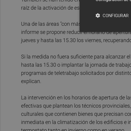
raíz de la activación de este plan de contingenci
CONFIGURAR
Una de las áreas "con más peso" en la elaborac
informe se propone reducir el horario de apertur
jueves y hasta las 15.30 los viernes, recuperand
Si la medida no fuera suficiente para alcanzar el
hasta las 15.30 o implantar la jornada de trabaj
programas de teletrabajo solicitados por distint
explican.
La intervención en los horarios de apertura de 
efectivas que plantean los técnicos provinciales
culturales que contienen bienes que precisan con
inmediata en la climatización de los edificios e 
termostato tanto en invierno como en verano.