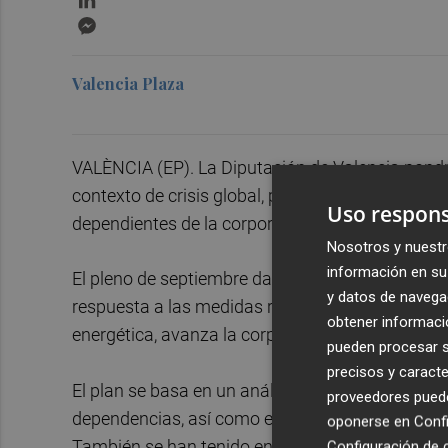
Messenger
Valencia Plaza
VALÈNCIA (EP). La Diputación de Valencia pondrá
contexto de crisis global, pretende reducir en u
Uso respons
dependientes de la corporación.
Nosotros y nuestr
información en su 
El pleno de septiembre dará luz verde a esta hoj
y datos de navega
respuesta a las medidas recomendadas por la Com
obtener informació
energética, avanza la corporación provincial en
pueden procesar su
precisos y caracte
El plan se basa en un análisis previo de la evolu
proveedores pueden
dependencias, así como el incremento histórico de
oponerse en
Confi
También se han tenido en cuenta los informes so
Configuración de 