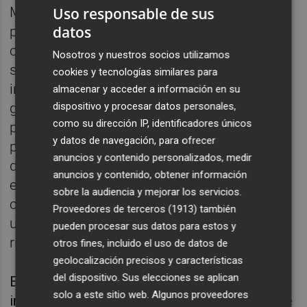
Uso responsable de sus
Mancomunidades repartidos por toda la
datos
provincia. El objetivo ha sido contar con su
colaboración para comunicar el programa y
Nosotros y nuestros socios utilizamos
sus beneficios a todos sus ciudadanos
cookies y tecnologías similares para
interesados. “Nos ha sorprendido
almacenar y acceder a información en su
dispositivo y procesar datos personales,
gratamente la gran acogida de Valemprén
como su dirección IP, identificadores únicos
por parte de los consistorios de nuestra
y datos de navegación, para ofrecer
provincia, y es que, a través de ellos, hemos
anuncios y contenido personalizados, medir
detectado la necesidad de apoyo real que
anuncios y contenido, obtener información
existe en fomentar el emprendimiento,
sobre la audiencia y mejorar los servicios.
contar con la creación de empresa como
Proveedores de terceros (1913)
también
una salida laboral y un modo de crear
pueden procesar sus datos para estos y
riqueza”, explica Villaverde.
otros fines, incluido el uso de datos de
geolocalización precisos y características
del dispositivo. Sus elecciones se aplican
En la
web
se puede acceder a toda la
solo a este sitio web. Algunos proveedores
información del programa, así como cartel de