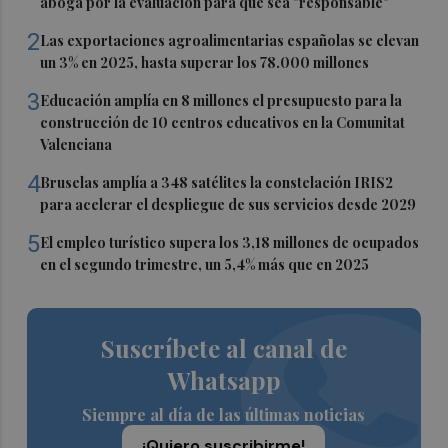
aboga por la evaluación para que sea "responsable"
2
Las exportaciones agroalimentarias españolas se elevan
un 3% en 2025, hasta superar los 78.000 millones
3
Educación amplía en 8 millones el presupuesto para la
construcción de 10 centros educativos en la Comunitat
Valenciana
4
Bruselas amplía a 348 satélites la constelación IRIS2
para acelerar el despliegue de sus servicios desde 2029
5
El empleo turístico supera los 3,18 millones de ocupados
en el segundo trimestre, un 5,4% más que en 2025
Suscríbete al canal de
Whatsapp
Siempre al día de las últimas noticias
¡Quiero suscribirme!