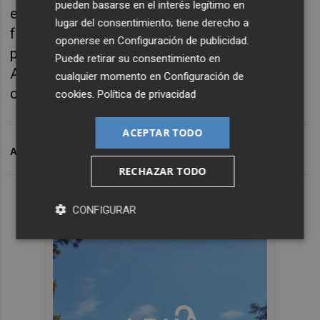
pueden basarse en el interés legítimo en
empresarios y empresarias que imparten las
lugar del consentimiento; tiene derecho a
formaciones y mentorizaciones, cómo
oponerse en
Configuración de publicidad
.
participar, y el detalle de todos los
Puede retirar su consentimiento en
Ayuntamientos y Mancomunidades que han
cualquier momento en
Configuración de
colaborado.
cookies
.
Política de privacidad
ACEPTAR TODO
ARCHIVADO EN
TAC
AJEV
RECHAZAR TODO
CONFIGURAR