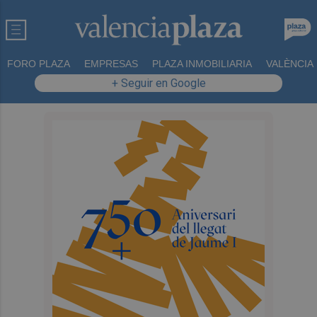
FORO PLAZA
EMPRESAS
PLAZA INMOBILIARIA
VALÈNCIA
+ Seguir en Google