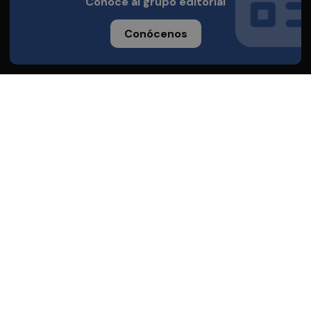
Conoce al grupo editorial
Conócenos
Publicidad
Contacto
Acceso accionistas
Aviso legal
Política de privacidad
Cookies
© 2026 Valencia Plaza
Desarrollado por
OA Cloud