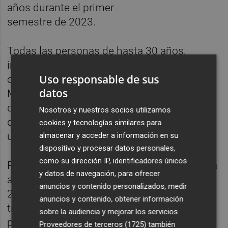
años durante el primer
semestre de 2023.
Todas las personas de hasta 30 años,
incluidas estas, pueden solicitar este título
Uso responsable de sus
coordinado por la Autoridad de Transporte
datos
Metropolitano de Valencia (ATMV), mientras
que las personas
Nosotros y nuestros socios utilizamos
que ya lo poseen pueden continuar
cookies y tecnologías similares para
utilizándolo sin realizar ningún trámite.
almacenar y acceder a información en su
dispositivo y procesar datos personales,
como su dirección IP, identificadores únicos
Recientemente, el Ayuntamiento de València
y datos de navegación, para ofrecer
anunció también la ampliación durante todo
anuncios y contenido personalizados, medir
2023 de la rebaja del 30 por ciento en los
anuncios y contenido, obtener información
títulos multiviajes de la EMT disponibles
sobre la audiencia y mejorar los servicios.
para todos los usuarios y usuarias. Esta
Proveedores de terceros (1725)
también