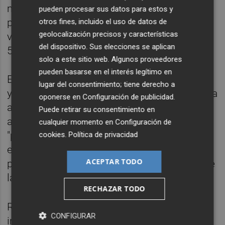
medida se complementa con la anunciada
pueden procesar sus datos para estos y
por el Gobierno central, de manera que los
otros fines, incluido el uso de datos de
geolocalización precisos y características
viajeros contarán con un descuento total del
del dispositivo. Sus elecciones se aplican
50 por ciento, ha detallado el consistorio.
solo a este sitio web. Algunos proveedores
pueden basarse en el interés legítimo en
En los próximos días se concretarán precios
lugar del consentimiento; tiene derecho a
y entrada en vigor de los títulos rebajados. La
oponerse en
Configuración de publicidad
.
administración municipal ha resaltado,
Puede retirar su consentimiento en
asimismo, otras medidas que ha impulsado
cualquier momento en
Configuración de
"para mitigar los
cookies
.
Política de privacidad
efectos de la subida de los precios y
ACEPTAR TODO
promover el uso del transporte público entre
la ciudadanía".
RECHAZAR TODO
Ribó se ha referido a mejoras
CONFIGURAR
implementadas en la EMT como en el