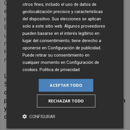
Con respecto a los programas más
otros fines, incluido el uso de datos de
emblemáticos, el presupuesto de la UE
geolocalización precisos y características
reserva 3.700 millones en 2023 para
del dispositivo. Sus elecciones se aplican
solo a este sitio web. Algunos proveedores
Erasmus+ (con atención especial a jóvenes
pueden basarse en el interés legítimo en
ucranianos que han huido de la guerra),
lugar del consentimiento; tiene derecho a
mientras que el programa de investigación
oponerse en
Configuración de publicidad
.
Horizonte Europa contará con 12.400
Puede retirar su consentimiento en
millones de euros en el próximo ejercicio.
cualquier momento en
Configuración de
cookies
.
Política de privacidad
La PAC, por su parte, tendrá una dotación de
53.600 millones para repartir tanto ayudas
ACEPTAR TODO
directas como fondos de desarrollo rural. La
partida del Fondo Europeo Marítimo de Pesca
RECHAZAR TODO
y de Acuicultura (FEMPA), por su parte, será
de 1.100 millones.
CONFIGURAR