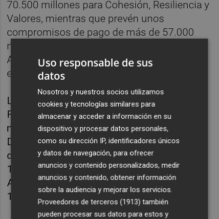
70.500 millones para Cohesión, Resiliencia y
Valores, mientras que prevén unos
compromisos de pago de más de 57.000
millones para Recursos Naturales y Medio
Ambiente, el encabezado dentro del que se
Uso responsable de sus
encuentra la PAC.
datos
Nosotros y nuestros socios utilizamos
La partida de Migración y Gestión de
cookies y tecnologías similares para
Fronteras tendrá un presupuesto de 3.700
almacenar y acceder a información en su
millones, los recursos de Seguridad y
dispositivo y procesar datos personales,
Defensa ascenderán a 2,116 millones, la
como su dirección IP, identificadores únicos
y datos de navegación, para ofrecer
dotación para Vecindad y Mundo sería de
anuncios y contenido personalizados, medir
17.200 millones y el apartado de
anuncios y contenido, obtener información
Administración Pública Europea contará con
sobre la audiencia y mejorar los servicios.
11.300 millones.
Proveedores de terceros (1913)
también
pueden procesar sus datos para estos y