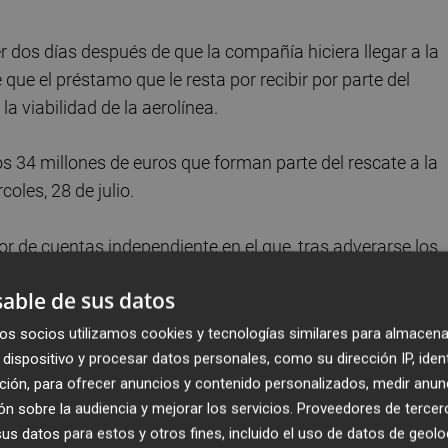
er dos días después de que la compañía hiciera llegar a la
 que el préstamo que le resta por recibir por parte del
a viabilidad de la aerolínea.
los 34 millones de euros que forman parte del rescate a la
oles, 28 de julio.
or de cuentas independiente en el que, tras adverarse los
realidad de las necesidades financieras de su actividad
able de sus datos
lidad elaborado para la solicitud del apoyo financiero
os socios utilizamos cookies y tecnologías similares para almacena
dispositivo y procesar datos personales, como su dirección IP, iden
ción, para ofrecer anuncios y contenido personalizados, medir anun
n sobre la audiencia y mejorar los servicios.
Proveedores de tercer
s datos para estos y otros fines, incluido el uso de datos de geolo