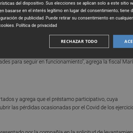
el informe, "se hace indispensable que se produzca el
rísticas del dispositivo. Sus elecciones se aplican solo a este sitio
 basarse en el interés legítimo en lugar del consentimiento; tiene 
ivo comprometido por el Fondo de Apoyo de solvencia a l
guración de publicidad
. Puede retirar su consentimiento en cualqu
 Fiscalía.
cookies
.
Política de privacidad
 debe sujetarse la ayuda pública y que es ampliamente
RECHAZAR TODO
ACE
nes del asesor financiero DC Advisory, que concluye
la compañía no podría atender sus obligaciones operativ
tades para seguir en funcionamiento", agrega la fiscal Mar
rtados y agrega que el préstamo participativo, cuya
ubrir las pérdidas ocasionadas por el Covid de los ejercici
presentado por la compañía en la solicitud de levantamien