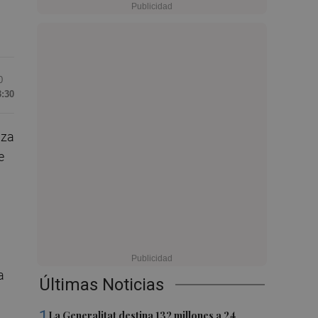
0
3:30
nza
e
a
Últimas Noticias
1
La Generalitat destina 132 millones a 24