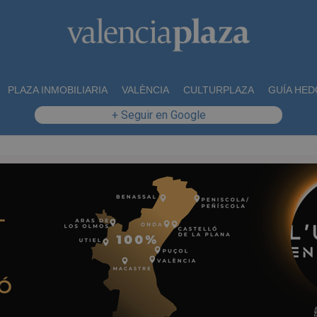
PLAZA INMOBILIARIA
VALÈNCIA
CULTURPLAZA
GUÍA HED
+ Seguir en Google