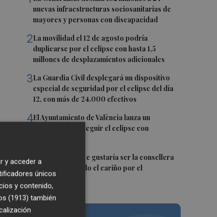
nuevas infraestructuras sociosanitarias de
mayores y personas con discapacidad
2
La movilidad el 12 de agosto podría
duplicarse por el eclipse con hasta 1,5
millones de desplazamientos adicionales
3
La Guardia Civil desplegará un dispositivo
especial de seguridad por el eclipse del día
12, con más de 24.000 efectivos
4
El Ayuntamiento de València lanza un
decálogo para seguir el eclipse con
seguridad
5
Carmen Ortí: "Me gustaría ser la consellera
r y acceder a
que ha estimulado el cariño por el
tificadores únicos
valenciano"
cios y contenido,
os (1913)
también
calización