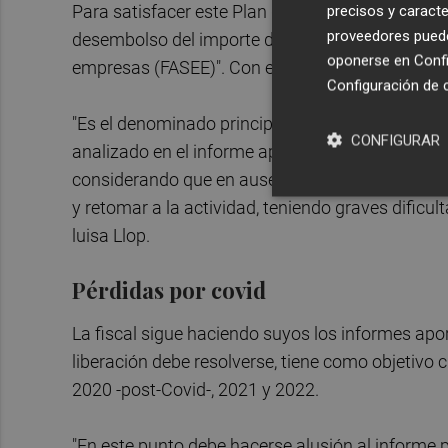
Para satisfacer este Plan de Viabilidad, insiste 
precisos y caracte
proveedores pueden
desembolso del importe del préstamo participat
oponerse en
Confi
empresas (FASEE)". Con esta postura coincide la
Configuración de 
"Es el denominado principio de necesidad a que
CONFIGURAR
analizado en el informe aportado a las actuacio
considerando que en ausencia de apoyo estatal 
y retomar a la actividad, teniendo graves dificul
luisa Llop.
Pérdidas por covid
La fiscal sigue haciendo suyos los informes apo
liberación debe resolverse, tiene como objetivo c
2020 -post-Covid-, 2021 y 2022.
"En este punto debe hacerse alusión al informe 