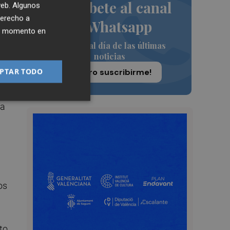
Suscríbete al canal
 web. Algunos
derecho a
as
de Whatsapp
ier momento en
Siempre al día de las últimas
noticias
PTAR TODO
¡Quiero suscribirme!
as
ía
os
to