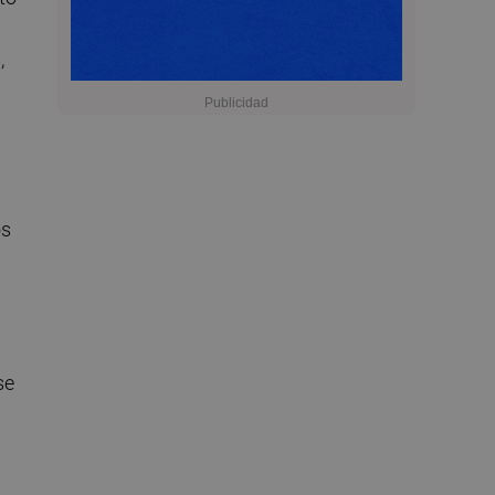
,
os
se