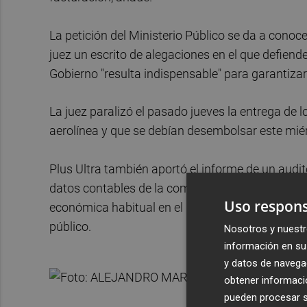
La petición del Ministerio Público se da a conoc
juez un escrito de alegaciones en el que defiende
Gobierno "resulta indispensable" para garantizar l
La juez paralizó el pasado jueves la entrega de 
aerolínea y que se debían desembolsar este miérc
Plus Ultra también aportó el informe de un audit
datos contables de la compañía, se contrasta la 
Uso respons
económica habitual en el marco del Plan de Viabi
público.
Nosotros y nuestr
información en su 
y datos de navega
obtener informació
pueden procesar su