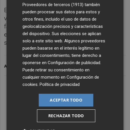
Proveedores de terceros (1913)
también
El siniestro provocó 14 heridos y nueve
pueden procesar sus datos para estos y
víctimas mortales: cinco de los residentes
otros fines, incluido el uso de datos de
fallecieron en el mismo lugar y cuatro de
geolocalización precisos y características
del dispositivo. Sus elecciones se aplican
ellos en centros hospitalarios en días
solo a este sitio web. Algunos proveedores
sucesivos.
pueden basarse en el interés legítimo en
lugar del consentimiento; tiene derecho a
oponerse en
Configuración de publicidad
.
ARCHIVADO EN
INCENDIOS
MONCADA
Puede retirar su consentimiento en
cualquier momento en
Configuración de
cookies
.
Política de privacidad
ACEPTAR TODO
RECHAZAR TODO