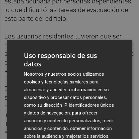
estaba ocupada por personas dependientes,
lo que dificultó las tareas de evacuación de
esta parte del edificio.
Los usuarios residentes tuvieron que ser
rescatados uno a uno por los distintos
servicios de emergencias, que realizaron una
Uso responsable de sus
cadena humana hasta poner a salvo a los
datos
ancianos.
Nosotros y nuestros socios utilizamos
cookies y tecnologías similares para
Desde la administración valenciana se
almacenar y acceder a información en su
señaló en ese momento que lo sucedido fue
dispositivo y procesar datos personales,
como su dirección IP, identificadores únicos
consecuencia de una "fatalidad", ya que los
y datos de navegación, para ofrecer
informes del centro estaban "correctos",
anuncios y contenido personalizados, medir
incluida la revisión en el mes de agosto
anuncios y contenido, obtener información
anterior de todo su sistema eléctrico.
sobre la audiencia y mejorar los servicios.