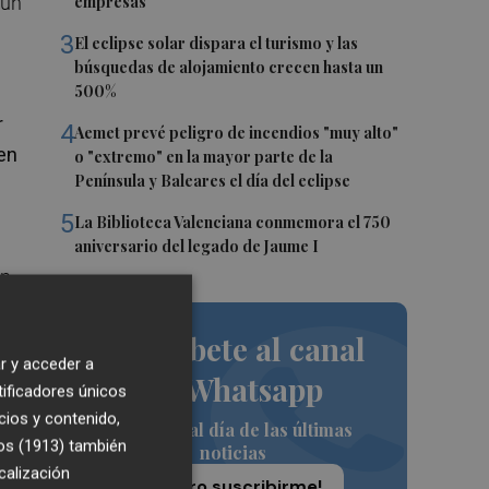
 un
empresas
3
El eclipse solar dispara el turismo y las
búsquedas de alojamiento crecen hasta un
500%
r
4
Aemet prevé peligro de incendios "muy alto"
en
o "extremo" en la mayor parte de la
Península y Baleares el día del eclipse
5
La Biblioteca Valenciana conmemora el 750
aniversario del legado de Jaume I
un
r
Suscríbete al canal
r y acceder a
ía
de Whatsapp
tificadores únicos
cios y contenido,
Siempre al día de las últimas
os (1913)
también
noticias
 se
calización
¡Quiero suscribirme!