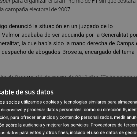
spar
para organizar el Gran Premio de F1 sin que costara
 la campaña electoral de 2007.
igo denunció la situación en un juzgado de lo
Valmor acababa de ser adquirida por la Generalitat po
neralitat, la que había sido la mano derecha de Camps 
n el despacho de abogados Broseta, encargado del tema
ho de Broseta el 1 de marzo de 2012 dice: "Te he dejado 
 recopilar información sobre el tema de Postigo vs Valmo
able de sus datos
i secretario autonómico, y que se tome alguna decisión
os socios utilizamos cookies y tecnologías similares para almacena
….) Necesitaría que me valorases la importancia que tendr
dispositivo y procesar datos personales, como su dirección IP, iden
 día 6 a declarar para poder presionar en ese sentido".
ción, para ofrecer anuncios y contenido personalizados, medir anun
n sobre la audiencia y mejorar los servicios.
Proveedores de tercer
recriminar la actitud de Rayero que habla de "presionar",
s datos para estos y otros fines, incluido el uso de datos de geolo