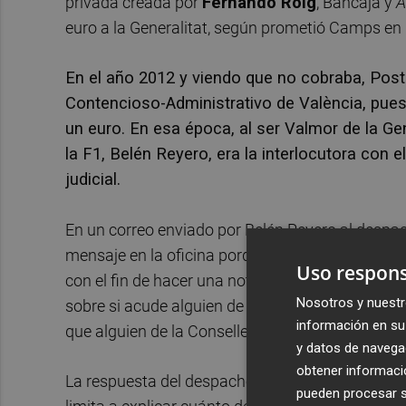
privada creada por
Fernando Roig
, Bancaja y
A
euro a la Generalitat, según prometió Camps en
En el año 2012 y viendo que no cobraba, Post
Contencioso-Administrativo de València, pues 
un euro. En esa época, al ser Valmor de la Ge
la F1, Belén Reyero, era la interlocutora co
judicial.
En un correo enviado por Belén Reyero al despac
mensaje en la oficina porque estaba tratando de
Uso respons
con el fin de hacer una nota informativa para m
Nosotros y nuestr
sobre si acude alguien de GVA el próximo día 6 (
información en su 
que alguien de la Conselleria acudiese el próximo
y datos de navega
obtener informació
La respuesta del despacho de abogados, lejos de 
pueden procesar su