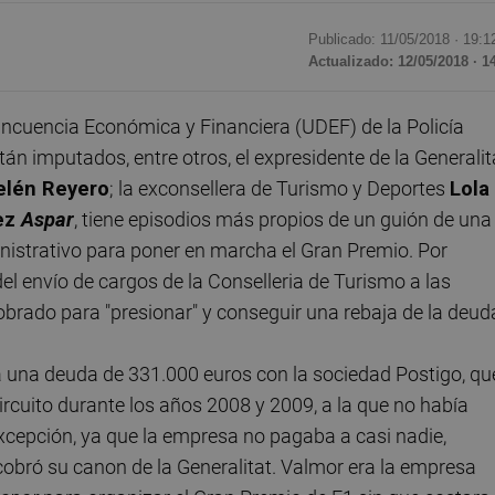
Publicado: 11/05/2018 ·
19:1
Actualizado: 12/05/2018 · 1
incuencia Económica y Financiera (UDEF) de la Policía
án imputados, entre otros, el expresidente de la Generalit
elén Reyero
; la exconsellera de Turismo y Deportes
Lola
ez
Aspar
, tiene episodios más propios de un guión de una
nistrativo para poner en marcha el Gran Premio. Por
del envío de cargos de la Conselleria de Turismo a las
brado para "presionar" y conseguir una rebaja de la deud
 una deuda de 331.000 euros con la sociedad Postigo, qu
circuito durante los años 2008 y 2009, a la que no había
excepción, ya que la empresa no pagaba a casi nadie,
 cobró su canon de la Generalitat. Valmor era la empresa