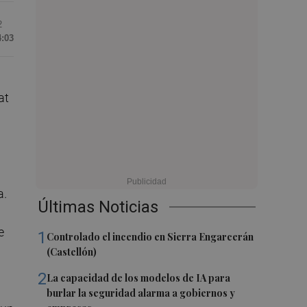
2
4:03
at
a.
Últimas Noticias
e
1
Controlado el incendio en Sierra Engarcerán
(Castellón)
2
La capacidad de los modelos de IA para
burlar la seguridad alarma a gobiernos y