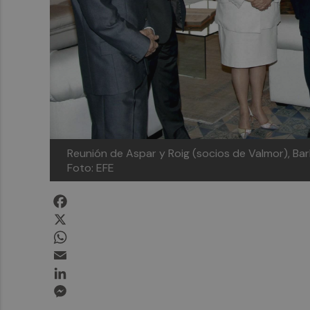
Reunión de Aspar y Roig (socios de Valmor), Ba
Foto: EFE
Facebook
X
WhatsApp
Email
LinkedIn
Messenger