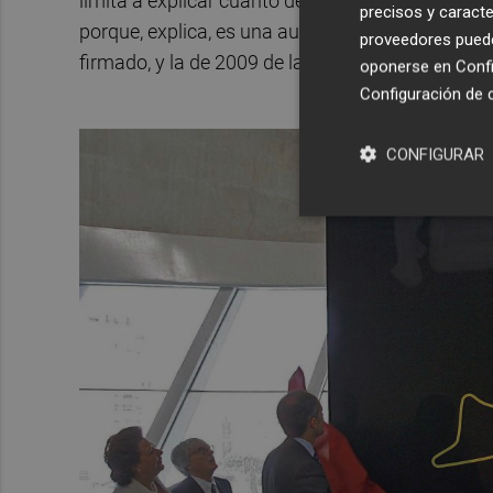
limita a explicar cuánto debe la empresa y afirm
precisos y caracte
porque, explica, es una audiencia previa. Y añad
proveedores pueden
firmado, y la de 2009 de la Generalitat porque n
oponerse en
Confi
Configuración de 
CONFIGURAR