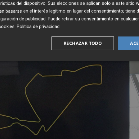
a: "No necesitamos que vaya nadie de la Conselleria ese d
rísticas del dispositivo. Sus elecciones se aplican solo a este sitio
e que la deuda de 2008 es de Valmor, pues está el contrat
 basarse en el interés legítimo en lugar del consentimiento; tiene 
o hay firma de la empresa que dirigía
Aspar
.
guración de publicidad
. Puede retirar su consentimiento en cualqu
cookies
.
Política de privacidad
RECHAZAR TODO
ACE