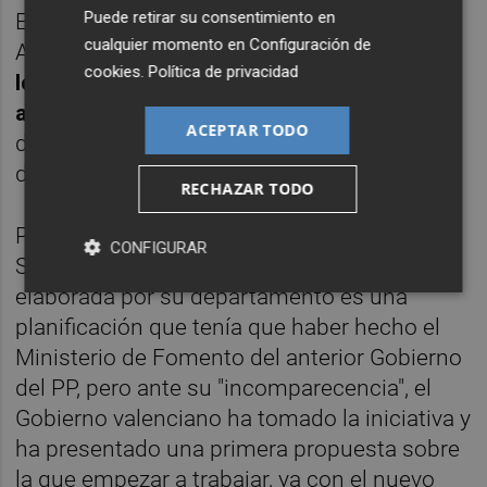
Puede retirar su consentimiento en
En cuanto al coste de mantenimiento de la
cualquier momento en
Configuración de
AP-7, e
l director general de Obras Públicas,
cookies
.
Política de privacidad
lo ha cifrado en unos 40 millones de euros
al año
, un presupuesto que cree que "no
ACEPTAR TODO
desequilibrará los Presupuestos Generales
del Estado".
RECHAZAR TODO
Por su parte, la consellera Maria José
CONFIGURAR
Salvador ha explicado que esta propuesta
elaborada por su departamento es una
planificación que tenía que haber hecho el
Ministerio de Fomento del anterior Gobierno
del PP, pero ante su "incomparecencia", el
Gobierno valenciano ha tomado la iniciativa y
ha presentado una primera propuesta sobre
la que empezar a trabajar, ya con el nuevo