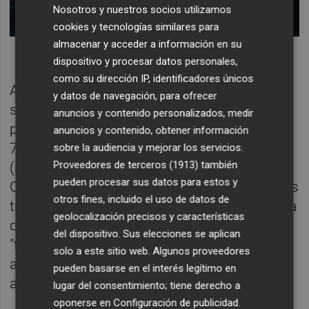
Nosotros y nuestros socios utilizamos
cookies y tecnologías similares para
almacenar y acceder a información en su
dispositivo y procesar datos personales,
como su dirección IP, identificadores únicos
Así, si los niveles de servicio de la carretera
y datos de navegación, para ofrecer
se dividen en A (menos de 50.062 vehículos
anuncios y contenido personalizados, medir
por hora al día, B (de 50.062 a 73.996), C (de
anuncios y contenido, obtener información
73.996 a 96.278), D (96.248 a 120.300) y E
sobre la audiencia y mejorar los servicios.
Proveedores de terceros (1913)
también
(más de 120.300)--, con la propuesta de
pueden procesar sus datos para estos y
Conselleria los niveles se mantendrían en los
otros fines, incluido el uso de datos de
tres primeros niveles, por lo que Domingo ha
geolocalización precisos y características
querido transmitir un mensaje de
del dispositivo. Sus elecciones se aplican
"tranquilidad" al sector hostelero y ha
solo a este sitio web. Algunos proveedores
apuntado que si la red de carreras se
pueden basarse en el interés legítimo en
acondiciona, el tráfico "todavía mejorará".
lugar del consentimiento; tiene derecho a
oponerse en
Configuración de publicidad
.