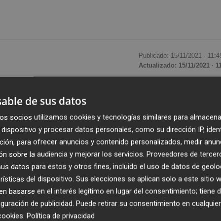
Publicado: 15/11/2021 ·
11:4
Actualizado: 15/11/2021 · 1
esarrollo Rural ha interpuesto un recurso a la resolución d
able de sus datos
o, que no permite el uso de la Denominación de Origen 'Ca
os socios utilizamos cookies y tecnologías similares para almacena
go de condiciones a instancias del Consejo Regulador de la
dispositivo y procesar datos personales, como su dirección IP, iden
ción, para ofrecer anuncios y contenido personalizados, medir anun
n sobre la audiencia y mejorar los servicios.
Proveedores de tercer
ón a los operadores valencianos a los que se les impone u
s datos para estos y otros fines, incluido el uso de datos de geolo
ara el resto de territorios productores", según ha informado
rísticas del dispositivo. Sus elecciones se aplican solo a este sitio
 basarse en el interés legítimo en lugar del consentimiento; tiene 
guración de publicidad
. Puede retirar su consentimiento en cualqu
cookies
.
Política de privacidad
eia Mollà, el Pliego de Condiciones "omite deliberadamen