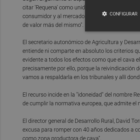
citar 'Requena' como unidad geográfica menor, pes
CONFIGURAR
consumidor y al mercado una más fácil identifi
de valor más del mismo".
El secretario autonómico de Agricultura y Desarro
entiende ni comparte en absoluto los criterios 
evidente a todos los efectos como que el cava
precisamente por ello, porque la reivindicación d
vamos a respaldarla en los tribunales y allí dond
El recurso incide en la "idoneidad" del nombre 
de cumplir la normativa europea, que admite el m
El director general de Desarrollo Rural, David To
excusa para romper con 40 años dedicados a con
como zona productora de cava".