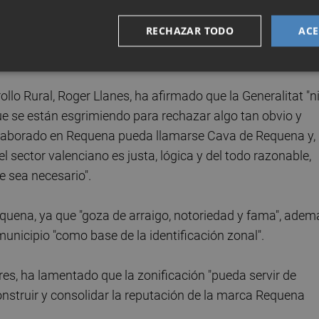
e a que la finalidad de la zonificación es la de otorgar a
RECHAZAR TODO
ACE
cación del origen del cava que consume, como un element
llo Rural, Roger Llanes, ha afirmado que la Generalitat "n
que se están esgrimiendo para rechazar algo tan obvio y
 elaborado en Requena pueda llamarse Cava de Requena y,
el sector valenciano es justa, lógica y del todo razonable,
e sea necesario".
Requena, ya que "goza de arraigo, notoriedad y fama", adem
unicipio "como base de la identificación zonal".
rres, ha lamentado que la zonificación "pueda servir de
struir y consolidar la reputación de la marca Requena