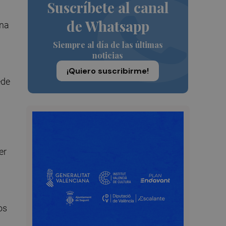
Suscríbete al canal
de Whatsapp
ena
Siempre al día de las últimas
noticias
¡Quiero suscribirme!
ede
er
os