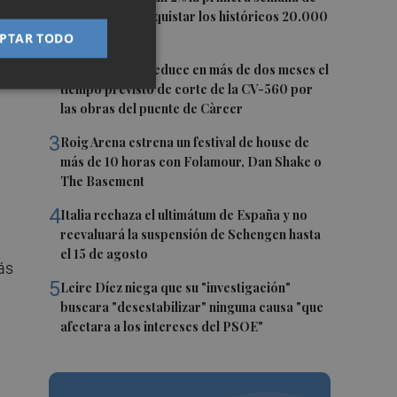
agosto tras conquistar los históricos 20.000
l
puntos
PTAR TODO
o
2
La Diputación reduce en más de dos meses el
tiempo previsto de corte de la CV-560 por
las obras del puente de Càrcer
i
3
Roig Arena estrena un festival de house de
más de 10 horas con Folamour, Dan Shake o
The Basement
4
Italia rechaza el ultimátum de España y no
reevaluará la suspensión de Schengen hasta
el 15 de agosto
ás
5
Leire Díez niega que su "investigación"
buscara "desestabilizar" ninguna causa "que
afectara a los intereses del PSOE"