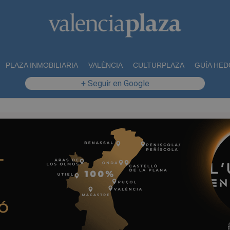
PLAZA INMOBILIARIA
VALÈNCIA
CULTURPLAZA
GUÍA HED
+ Seguir en Google