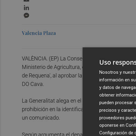
LinkedIn
Messenger
Valencia Plaza
VALÈNCIA. (EP) La Conselleria de Agricultura y D
Uso respons
Ministerio de Agricultura, del pasado 10 de juni
Nosotros y nuestr
de Requena', al aprobar la modificación del plie
información en su 
DO Cava.
y datos de navega
obtener informació
La Generalitat alega en el recurso "discriminaci
pueden procesar su
prohibición en la identificación, que no existe p
precisos y caracte
un comunicado.
proveedores pueden
oponerse en
Confi
Configuración de 
Según argumenta el departamento que dirige Mir