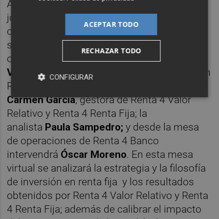
Al día siguiente tendrá lugar la segunda
jornada del 'Investor's Day 2020', que
ACEPTAR TODO
comenzará a mediodía con la ponencia
sobre renta fija y retorno absoluto. En esta
RECHAZAR TODO
ocasión los ponentes serán
Ignacio
Victoriano
, gestor de los fondos de inversión
CONFIGURAR
Renta 4 Valor Relativo y Renta 4 Renta Fija;
Carmen García
, gestora de Renta 4 Valor
Relativo y Renta 4 Renta Fija; la
analista
Paula Sampedro;
y desde la mesa
de operaciones de Renta 4 Banco
intervendrá
Óscar Moreno
. En esta mesa
virtual se analizará la estrategia y la filosofía
de inversión en renta fija y los resultados
obtenidos por Renta 4 Valor Relativo y Renta
4 Renta Fija; además de calibrar el impacto