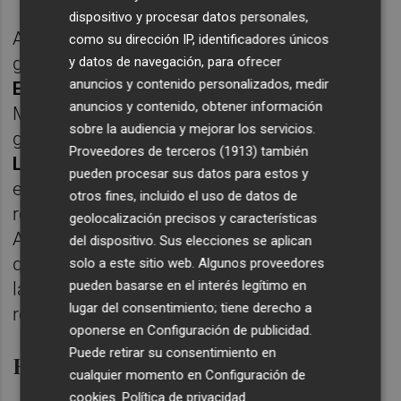
dispositivo y procesar datos personales,
A continuación será el turno de
Celso Otero
,
como su dirección IP, identificadores únicos
gestor del fondo Renta 4 Acciones Globales;
y datos de navegación, para ofrecer
anuncios y contenido personalizados, medir
Elena Rico
gestora de Renta 4
anuncios y contenido, obtener información
Megatendencias Salud;
Ana María Conesa
,
sobre la audiencia y mejorar los servicios.
gestora de Renta 4 SmartBeta; y el analista
Proveedores de terceros (1913)
también
Luis Goldero.
Dichos expertos abordarán la
pueden procesar sus datos para estos y
estrategia y la filosofía de inversión de la
otros fines, incluido el uso de datos de
renta variable global y del fondo Renta 4
geolocalización precisos y características
Acciones Globales, cómo ha sido el impacto
del dispositivo. Sus elecciones se aplican
que ha sufrido el fondo en estos tiempos de
solo a este sitio web. Algunos proveedores
pueden basarse en el interés legítimo en
la covid-19 y cómo puede ser la
lugar del consentimiento; tiene derecho a
recuperación.
oponerse en
Configuración de publicidad
.
Puede retirar su consentimiento en
Renta fija y retorno absoluto
cualquier momento en
Configuración de
cookies
.
Política de privacidad