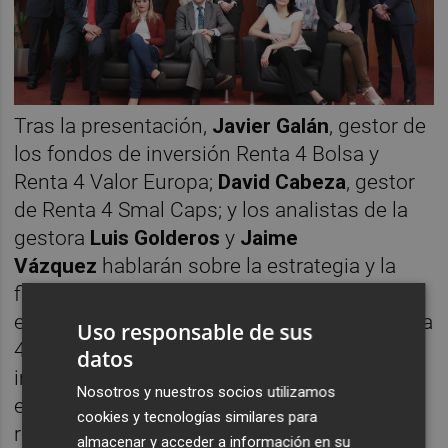
Tras la presentación,
Javier Galán
, gestor de
los fondos de inversión Renta 4 Bolsa y
Renta 4 Valor Europa;
David Cabeza
, gestor
de Renta 4 Smal Caps; y los analistas de la
gestora
Luis Golderos
y
Jaime
Vázquez
hablarán sobre la estrategia y la
filosofía de inversión de la renta variable
europea y de los fondos Renta 4 Bolsa, Renta
Uso responsable de sus
4 Valor Europa. Como también lo hará del el
datos
impacto que han sufrido estos fondos en
Nosotros y nuestros socios utilizamos
esta crisis sanitaria y cómo puede ser la
cookies y tecnologías similares para
recuperación.
almacenar y acceder a información en su