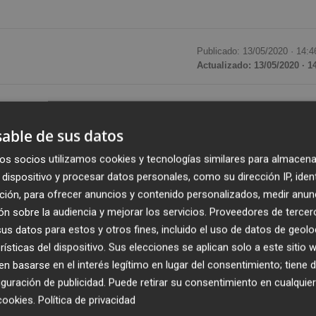
Publicado: 13/05/2020 ·
14:4
Actualizado: 13/05/2020 · 1
 marca y el coche con más presencia en internet, según e
Index con motivo de la crisis del Covid-19. Las noticias
able de sus datos
 del automóvil caen al quinto tema en la conversación onli
os socios utilizamos cookies y tecnologías similares para almacena
 sociales. En el acumulado de la semana descienden al 13
dispositivo y procesar datos personales, como su dirección IP, iden
ción, para ofrecer anuncios y contenido personalizados, medir anun
n sobre la audiencia y mejorar los servicios.
Proveedores de tercer
rsonalizados
s datos para estos y otros fines, incluido el uso de datos de geolo
tiendo al sector de la automoción el regreso paulatino a la
rísticas del dispositivo. Sus elecciones se aplican solo a este sitio
ionarios en algunos territorios del país. Por ello GEOM
 basarse en el interés legítimo en lugar del consentimiento; tiene 
guración de publicidad
. Puede retirar su consentimiento en cualqu
a en el que ofrecerá, de manera gratuita a todos los
cookies
.
Política de privacidad
 la actividad de la industria durante la pandemia mundial.