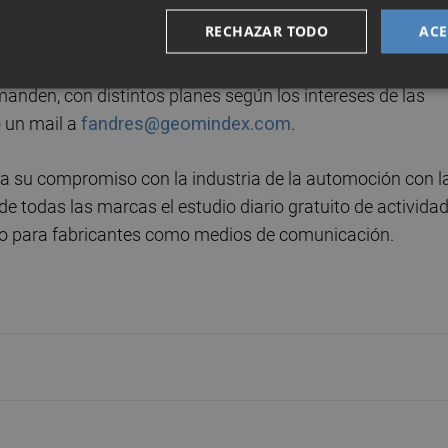
ra todas aquellas compañías que lo precisen.
RECHAZAR TODO
ACE
de la próxima semana un nuevo servicio con estudios
anden, con distintos planes según los intereses de las
o un mail a
fandres@geomindex.com
.
a su compromiso con la industria de la automoción con l
de todas las marcas el estudio diario gratuito de activida
anto para fabricantes como medios de comunicación.