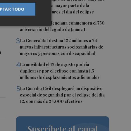
o "extremo" en la mayor parte de la
PTAR TODO
Península y Baleares el día del eclipse
2
La Biblioteca Valenciana conmemora el 750
aniversario del legado de Jaume I
3
La Generalitat destina 132 millones a 24
nuevas infraestructuras sociosanitarias de
a
mayores y personas con discapacidad
d
4
La movilidad el 12 de agosto podría
duplicarse por el eclipse con hasta 1,5
millones de desplazamientos adicionales
5
La Guardia Civil desplegará un dispositivo
especial de seguridad por el eclipse del día
12, con más de 24.000 efectivos
Suscríbete al canal