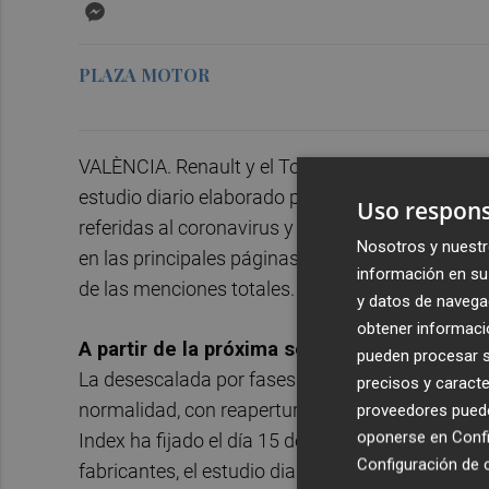
Messenger
PLAZA MOTOR
VALÈNCIA. Renault y el Toyota Highlander son la
estudio diario elaborado por la consultora GEOM 
Uso respons
referidas al coronavirus y ligadas a la industria
Nosotros y nuestr
en las principales páginas webs, medios y redes
información en su 
de las menciones totales.
y datos de navega
obtener informació
A partir de la próxima semana, informes pe
pueden procesar su
La desescalada por fases de la crisis está permi
precisos y caracte
normalidad, con reapertura de factorías y conces
proveedores pueden
oponerse en
Confi
Index ha fijado el día 15 de mayo como último dí
Configuración de 
fabricantes, el estudio diario con un resumen de