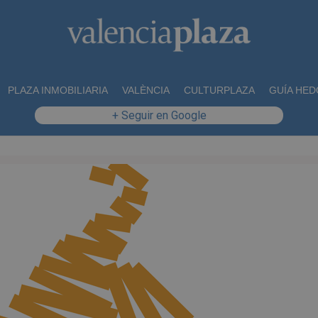
PLAZA INMOBILIARIA
VALÈNCIA
CULTURPLAZA
GUÍA HED
+ Seguir en Google