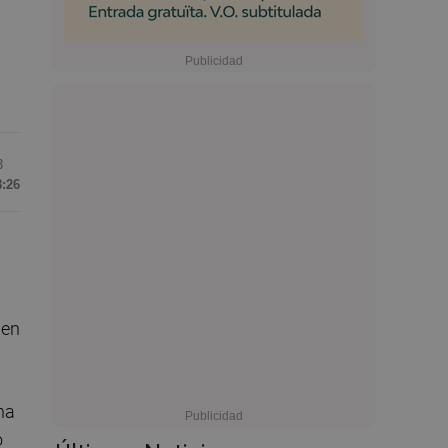
3
8:26
 en
na
o