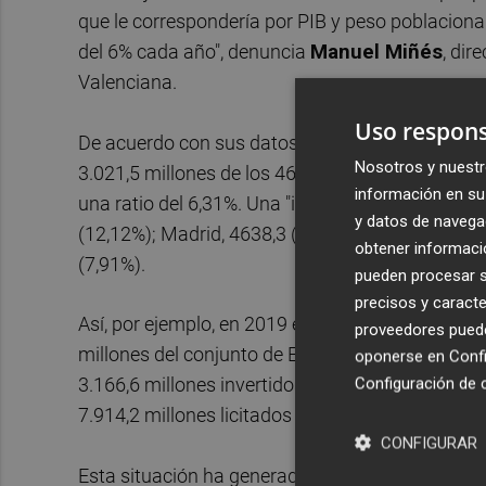
que le correspondería por PIB y peso poblaciona
del 6% cada año", denuncia
Manuel Miñés
, dir
Valenciana.
Uso respons
De acuerdo con sus datos, en la última década, 
Nosotros y nuestr
3.021,5 millones de los 46.952,9 millones invert
información en su 
una ratio del 6,31%. Una "infrainversión" respec
y datos de navega
(12,12%); Madrid, 4638,3 (9,9%) Galicia, 5.068,8 
obtener informació
(7,91%).
pueden procesar su
precisos y caracte
Así, por ejemplo, en 2019 en la región valenciana
proveedores pueden
millones del conjunto de España, el 6,47%, mient
oponerse en
Confi
3.166,6 millones invertidos en el país. Unas cifr
Configuración de 
7.914,2 millones licitados en todo el territorio n
CONFIGURAR
Esta situación ha generado ese déficit de 8.852 