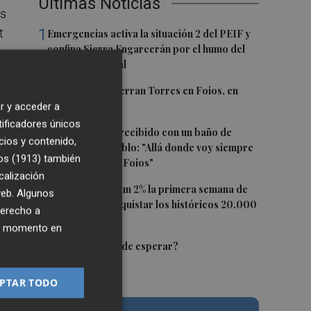
Últimas Noticias
os
1
t
Emergencias activa la situación 2 del PEIF y
confina Sierra Engarcerán por el humo del
incendio forestal
2
El homenaje a Ferran Torres en Foios, en
imágenes
r y acceder a
e
tificadores únicos
3
Ferran Torres, recibido con un baño de
cios y contenido,
masas en su pueblo: "Allá donde voy siempre
,4
os (1913)
también
digo que soy de Foios"
calización
4
El Ibex 35 sube un 2% la primera semana de
 web. Algunos
agosto tras conquistar los históricos 20.000
derecho a
puntos
ier momento en
5
¿El Pacífico puede esperar?
PTAR TODO
es