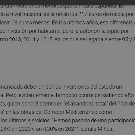
 unas inversiones menores que la media española. En
do a nivel nacional se situó en los 217 euros de media por
decir, 68 euros menos. En los últimos años, esa diferencia 
e inversión por habitante, pero la autonomía sigue por
mo 2013, 2014 y 1015, en los que se llegaba a entre 95 y 
nanciada deberían ser las inversiones del estado un
ía. Pero, evidentemente, tampoco ocurre persistiendo año
s, quien pone el acento en "el abandono total" del Plan de
os" en las obras del Corredor Mediterráneo como
en los últimos ejercicios. "Hemos pasado de una participaci
l 3,24% en 2020 y un 4,30% en 2021", señala Miñés.