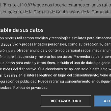
l. "Frente al 10,67% que nos tocaría estamos en unas rati
ector gerente de la Cámara de Contratistas de la Comunita
able de sus datos
entre 2012-2021, la autonomía valenciana ha recibido
os socios utilizamos cookies y tecnologías similares para almacena
idos en ese periodo en el conjunto de España, lo que supon
dispositivo y procesar datos personales, como su dirección IP, iden
to a otras regiones como Andalucía, con 5.703,2 millones
ción, para ofrecer anuncios y contenido personalizados, medir anun
(10,86%); Cataluña, 4.691,6 (10,85%) o Castilla-León, 3.772
n sobre la audiencia y mejorar los servicios.
Proveedores de tercer
s datos para estos y otros fines, incluido el uso de datos de geolo
rísticas del dispositivo. Sus elecciones se aplican solo a este sitio
 el Estado licitó 416,9 millones de euros de los 6.439,8
 basarse en el interés legítimo en lugar del consentimiento; tiene 
ras que en 2020 fueron 206,7 millones, el 6,52% de los
guración de publicidad
. Puede retirar su consentimiento en cualqu
as similares a las del pasado 2021: 504,1 millones de los
cookies
.
Política de privacidad
acional, lo que supuso el 6,37%.
RECHAZAR TODO
ACE
millones de euros que cifra la Cámara de Contratistas. Y 