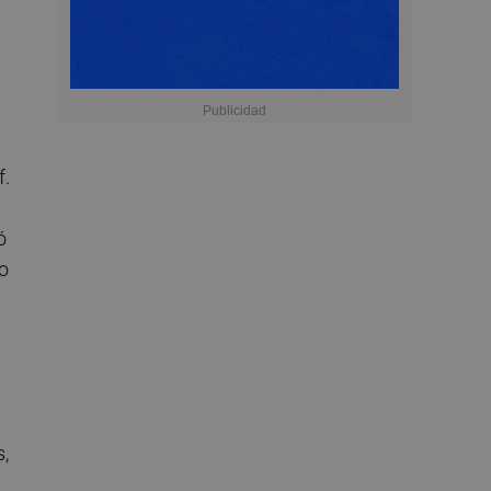
f.
ó
do
s,