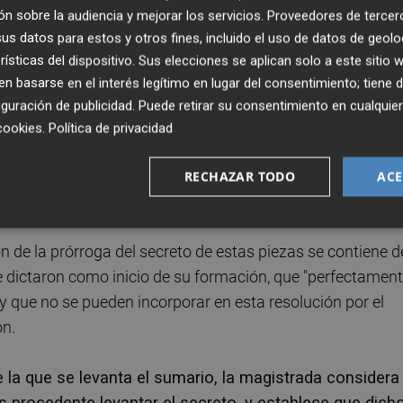
n sobre la audiencia y mejorar los servicios.
Proveedores de tercer
secreto parcial del sumario, a excepción de las piezas
s datos para estos y otros fines, incluido el uso de datos de geolo
ón que no fue incautada en soporte papel en el registro qu
rísticas del dispositivo. Sus elecciones se aplican solo a este sitio
ios de la causa principal.
 basarse en el interés legítimo en lugar del consentimiento; tiene 
guración de publicidad
. Puede retirar su consentimiento en cualqu
ocede prorrogar el secreto de la parte de las
cookies
.
Política de privacidad
en piezas separadas diligencias de investigación
rma muy grave el buen fin de la instrucción", pues se
RECHAZAR TODO
ACE
prueba relevantes".
 de la prórroga del secreto de estas piezas se contiene d
e dictaron como inicio de su formación, que "perfectamen
 y que no se pueden incorporar en esta resolución por el
ón.
 la que se levanta el sumario, la magistrada considera
es procedente levantar el secreto, y establece que dich