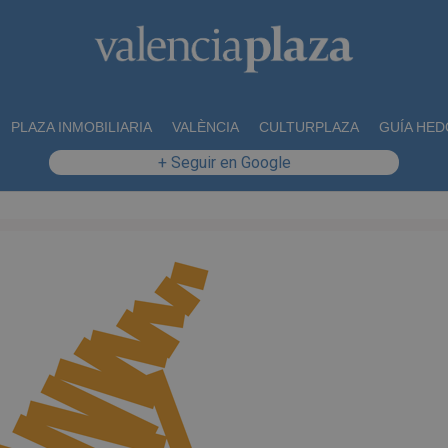
PLAZA INMOBILIARIA
VALÈNCIA
CULTURPLAZA
GUÍA HED
+ Seguir en Google