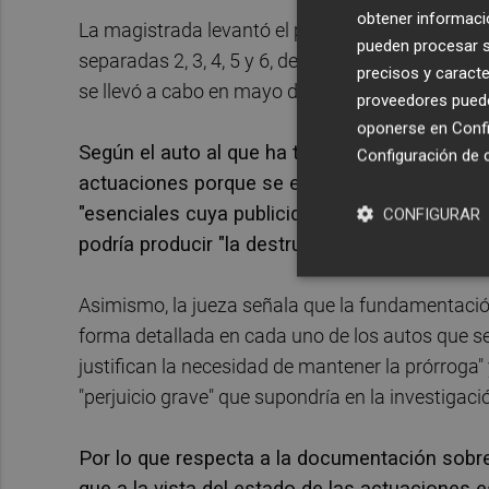
obtener informació
La magistrada levantó el pasado mes de abril el 
pueden procesar su
separadas 2, 3, 4, 5 y 6, de toda la documentaci
precisos y caracte
se llevó a cabo en mayo de 2021, y de algunos fol
proveedores pueden
oponerse en
Confi
Según el auto al que ha tenido acceso EFE, pr
Configuración de 
actuaciones porque se están llevando a cabo 
"esenciales cuya publicidad perjudicaría de fo
CONFIGURAR
podría producir "la destrucción de fuentes de 
Asimismo, la jueza señala que la fundamentación
forma detallada en cada uno de los autos que s
justifican la necesidad de mantener la prórroga"
"perjuicio grave" que supondría en la investigaci
Por lo que respecta a la documentación sobre
que a la vista del estado de las actuaciones 