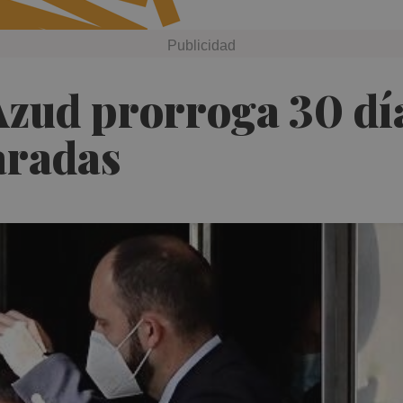
Azud prorroga 30 día
aradas