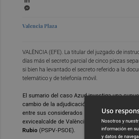
Messenger
Valencia Plaza
VALÈNCIA (EFE). La titular del juzgado de instr
días más el secreto parcial de cinco piezas separ
si bien ha levantado el secreto referido a la do
telemático y de telefonía móvil.
El sumario del caso Azud investiga una supue
cambio de la adjudicación de grandes proyecto
Uso respons
entre sus considerados cabecillas a empresar
exvicealcalde de València
Alfonso Grau
(PP) 
Nosotros y nuestr
información en su 
Rubio
(PSPV-PSOE).
y datos de navega