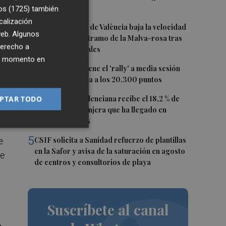
marina
os (1725)
también
calización
2
El Ayuntamiento de València baja la velocidad
e
 web. Algunos
de tráfico en un tramo de la Malva-rosa tras
derecho a
las quejas vecinales
ier momento en
3
El Ibex 35 mantiene el 'rally' a media sesión
(+1,17%) y ya mira a los 20.300 puntos
4
PTAR TODO
La Comunitat Valenciana recibe el 18,2 % de
población extranjera que ha llegado en
últimos 12 meses
5
CSIF solicita a Sanidad refuerzo de plantillas
e
en la Safor y avisa de la saturación en agosto
te
de centros y consultorios de playa
Suscríbete al canal
o