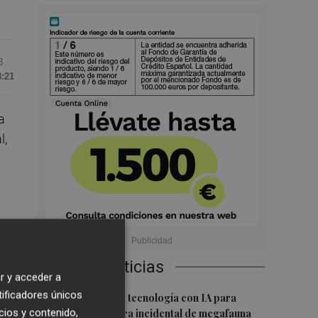
8
8:21
a
l,
a
ne
Últimas Noticias
r y acceder a
tificadores únicos
1
Desarrollan una tecnología con IA para
cios y contenido,
mitigar la captura incidental de megafauna