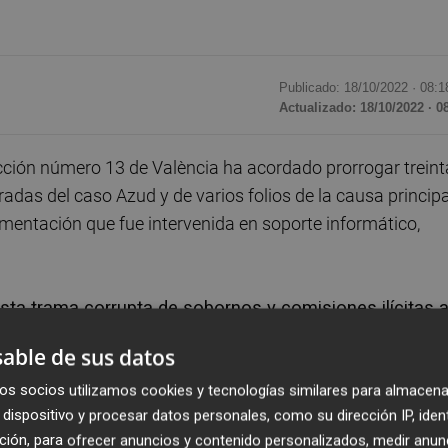
Publicado: 18/10/2022 ·
08:1
Actualizado: 18/10/2022 · 0
ucción número 13 de València ha acordado prorrogar treint
adas del caso Azud y de varios folios de la causa principa
cumentación que fue intervenida en soporte informático,
sta trama corrupta de sobornos y comisiones ilícitas 
s inmobiliarios y contratos públicos en Valencia y tie
able de sus datos
ios, abogados y políticos del PP y PSPV, como el
o el exsubdelegado del Gobierno en Valencia
Rafael
os socios utilizamos cookies y tecnologías similares para almacena
dispositivo y procesar datos personales, como su dirección IP, iden
ción, para ofrecer anuncios y contenido personalizados, medir anun