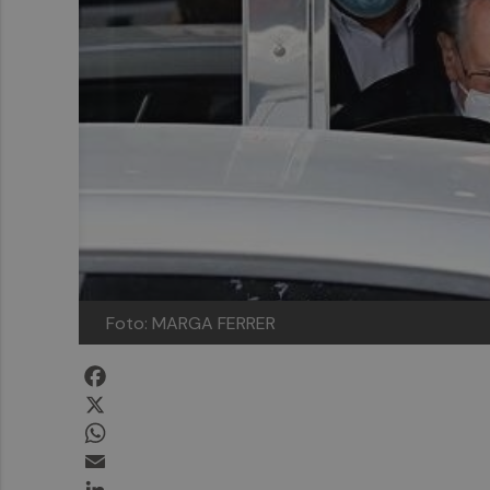
Foto: MARGA FERRER
Facebook
X
WhatsApp
Email
LinkedIn