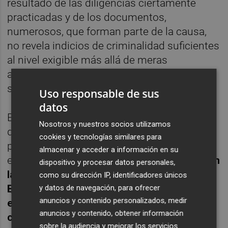
resultado de las diligencias ciertamente
practicadas y de los documentos,
numerosos, que forman parte de la causa,
no revela indicios de criminalidad suficientes
al nivel exigible más allá de meras
afirmaciones que no han sido
suficientemente acreditadas".
Uso responsable de sus
datos
El Juzgado en cuestión ha adoptado la
Nosotros y nuestros socios utilizamos
decisión en base, sobre todo, a un informe
cookies y tecnologías similares para
pericial emitido por un técnico del Sepblac y
almacenar y acceder a información en su
en el que, entre otras cosas, destaca que
con
dispositivo y procesar datos personales,
la llegada de los nuevos accionistas de
como su dirección IP, identificadores únicos
Banco Madrid se "incrementaron
y datos de navegación, para ofrecer
anuncios y contenido personalizados, medir
exponencialmente" los procedimientos de
anuncios y contenido, obtener información
control
y que los "elementos de mejora en el
sobre la audiencia y mejorar los servicios.