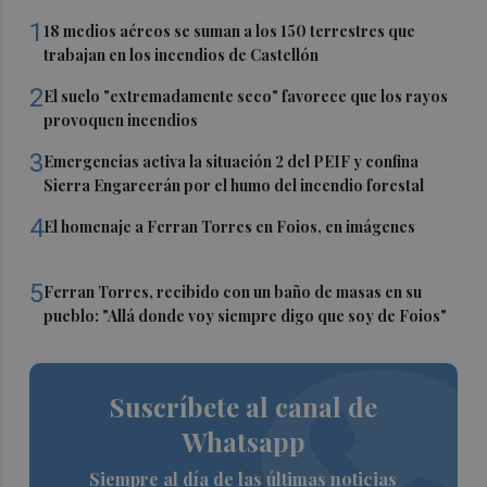
1
18 medios aéreos se suman a los 150 terrestres que
trabajan en los incendios de Castellón
2
El suelo "extremadamente seco" favorece que los rayos
provoquen incendios
3
Emergencias activa la situación 2 del PEIF y confina
Sierra Engarcerán por el humo del incendio forestal
4
El homenaje a Ferran Torres en Foios, en imágenes
5
Ferran Torres, recibido con un baño de masas en su
pueblo: "Allá donde voy siempre digo que soy de Foios"
Suscríbete al canal de
Whatsapp
Siempre al día de las últimas noticias