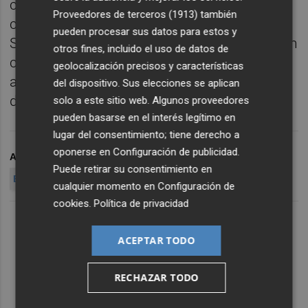
control normativo y de prevención eran
Proveedores de terceros (1913)
también
claros". Así, tanto el auto como el perito del
pueden procesar sus datos para estos y
Sepblac, aseguran que el hecho de que algún
otros fines, incluido el uso de datos de
cliente blanqueara, aspecto que tampoco
geolocalización precisos y características
asegura, no implica ni a los órganos de
del dispositivo. Sus elecciones se aplican
dirección ni a la cúpula del banco.
solo a este sitio web. Algunos proveedores
pueden basarse en el interés legítimo en
lugar del consentimiento; tiene derecho a
oponerse en
Configuración de publicidad
.
ARCHIVADO EN
BANCO MADRID
Puede retirar su consentimiento en
BANCA PRIVADA D'ANDORRA
cualquier momento en
Configuración de
cookies
.
Política de privacidad
ACEPTAR TODO
RECHAZAR TODO