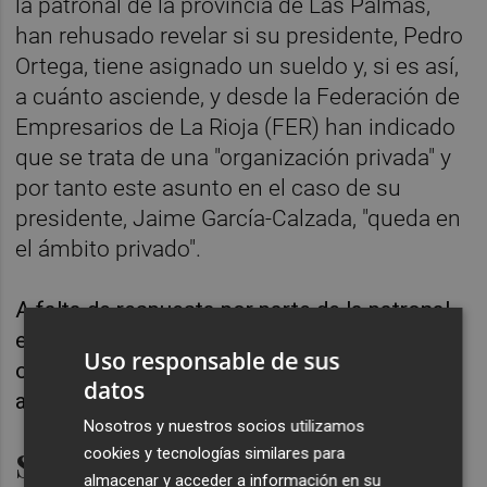
la patronal de la provincia de Las Palmas,
han rehusado revelar si su presidente, Pedro
Ortega, tiene asignado un sueldo y, si es así,
a cuánto asciende, y desde la Federación de
Empresarios de La Rioja (FER) han indicado
que se trata de una "organización privada" y
por tanto este asunto en el caso de su
presidente, Jaime García-Calzada, "queda en
el ámbito privado".
A falta de respuesta por parte de la patronal
extremeña, los otros 12 presidentes de
Uso responsable de sus
organizaciones de empresarios de ámbito
datos
autonómico no percibe ninguna retribución.
Nosotros y nuestros socios utilizamos
Sin sueldo
cookies y tecnologías similares para
almacenar y acceder a información en su