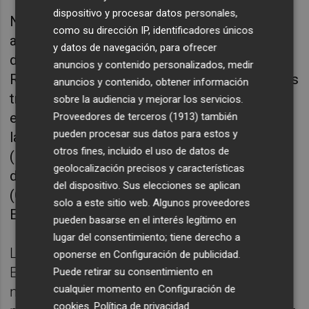
dispositivo y procesar datos personales,
No recibe ningún salario de la patronal
como su dirección IP, identificadores únicos
aragonesa
Miguel Marzo Ramo,
presidente
y datos de navegación, para ofrecer
desde hace justo un año y director de
anuncios y contenido personalizados, medir
Recursos Humanos de Pikolín, al igual que las
anuncios y contenido, obtener información
tres presidentas de organizaciones
sobre la audiencia y mejorar los servicios.
empresariales autonómicas:
María Calvo,
de
Proveedores de terceros (1913)
también
pueden procesar sus datos para estos y
la Federación Asturiana de Empresarios
otros fines, incluido el uso de datos de
(FADE);
Carmen Planas
, de la Confederación
geolocalización precisos y características
de Asociaciones Empresariales de Baleares
del dispositivo. Sus elecciones se aplican
(CAEB); e
Isabel Busto,
de la Confederación
solo a este sitio web. Algunos proveedores
Empresarial Vasca Confebask.
pueden basarse en el interés legítimo en
lugar del consentimiento; tiene derecho a
La presidenta de la Federación Asturiana de
oponerse en
Configuración de publicidad
.
Empresarios (FADE), María Calvo, no cobra
Puede retirar su consentimiento en
cualquier momento en
Configuración de
nada por su responsabilidad al frente de la
cookies
.
Política de privacidad