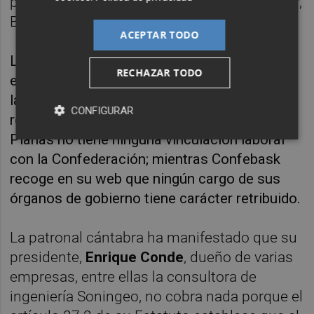
patronal, como ya ocurría con su predecesor,
Belarmino Feito.
ACEPTAR TODO
La FADE ha informado a EFE de que sus
RECHAZAR TODO
estatutos dejan abierta la posibilidad de que
la Junta Directiva establezca una
CONFIGURAR
remuneración y la CAEB ha apuntado que
Planas no tiene ninguna vinculación laboral
con la Confederación; mientras Confebask
recoge en su web que ningún cargo de sus
órganos de gobierno tiene carácter retribuido.
La patronal cántabra ha manifestado que su
presidente,
Enrique Conde
, dueño de varias
empresas, entre ellas la consultora de
ingeniería Soningeo, no cobra nada porque el