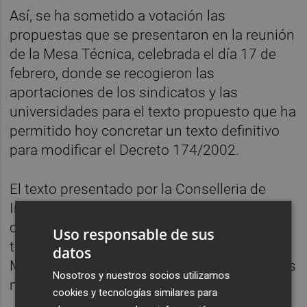
Así, se ha sometido a votación las
propuestas que se presentaron en la reunión
de la Mesa Técnica, celebrada el día 17 de
febrero, donde se recogieron las
aportaciones de los sindicatos y las
universidades para el texto propuesto que ha
permitido hoy concretar un texto definitivo
para modificar el Decreto 174/2002.
El texto presentado por la Conselleria de
Innovación junto a la de Hacienda ha
obtenido el respaldo y el voto unánime de
Uso responsable de sus
todos los sindicatos representados en la
datos
Mesa y de todas las universidades, según las
Nosotros y nuestros socios utilizamos
mismas fuentes.
cookies y tecnologías similares para