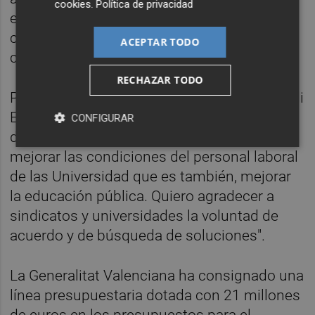
cookies
.
Política de privacidad
estos trabajadores y trabajadoras por
conseguir desbloquear su convenio
ACEPTAR TODO
colectivo", han señalado
RECHAZAR TODO
Por su parte, el conseller de Hacienda, Arcadi
España, ha precisado que "dialogar, acordar,
CONFIGURAR
desbloquear. Un esfuerzo conjunto para
mejorar las condiciones del personal laboral
de las Universidad que es también, mejorar
la educación pública. Quiero agradecer a
sindicatos y universidades la voluntad de
acuerdo y de búsqueda de soluciones".
La Generalitat Valenciana ha consignado una
línea presupuestaria dotada con 21 millones