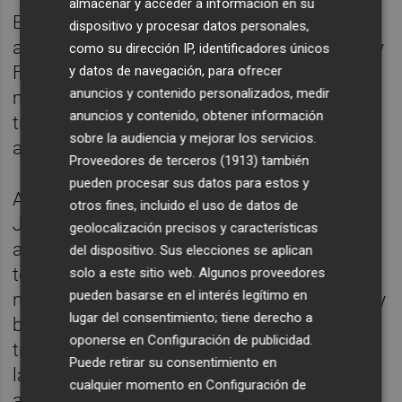
almacenar y acceder a información en su
El siguiente paso será informar del acuerdo
dispositivo y procesar datos personales,
al Consejo de Valenciano de Universidades y
como su dirección IP, identificadores únicos
Formación Superior, que se celebrará
y datos de navegación, para ofrecer
anuncios y contenido personalizados, medir
mañana, para seguidamente, iniciar la
anuncios y contenido, obtener información
tramitación administrativa para su
sobre la audiencia y mejorar los servicios.
aprobación por el Consell.
Proveedores de terceros (1913)
también
pueden procesar sus datos para estos y
Al respecto, la consellera de Innovación,
otros fines, incluido el uso de datos de
Josefina Bueno, se ha mostrado satisfecha
geolocalización precisos y características
ante el consenso obtenido por parte de
del dispositivo. Sus elecciones se aplican
todos los agentes que participan en la
solo a este sitio web. Algunos proveedores
pueden basarse en el interés legítimo en
negociación. "Este éxito es fruto del trabajo y
lugar del consentimiento; tiene derecho a
buena voluntad de todos los agentes que
oponerse en
Configuración de publicidad
.
trabajamos por mejorar las condiciones
Puede retirar su consentimiento en
laborales del personal laboral y seguiremos
cualquier momento en
Configuración de
apostando firmemente por el derecho de