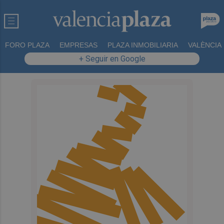
FORO PLAZA
EMPRESAS
PLAZA INMOBILIARIA
VALÈNCIA
+ Seguir en Google