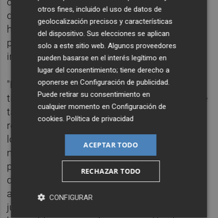
cada diez progenitores reconocen que
otros fines, incluido el uso de datos de
durante el confinamiento aceptaron que sus
geolocalización precisos y características
hijos utilizaran más sus dispositivos y
del dispositivo. Sus elecciones se aplican
posteriormente esa rutina se ha quedado
solo a este sitio web. Algunos proveedores
instaurada como normalidad.
pueden basarse en el interés legítimo en
lugar del consentimiento; tiene derecho a
oponerse en
Configuración de publicidad
.
"Es importante que los padres limiten el
Puede retirar su consentimiento en
tiempo que sus hijos utilicen pantallas y que
cualquier momento en
Configuración de
también les propongan actividades para
cookies
.
Política de privacidad
realizar fuera del mundo digital. A partir de
los mismos intereses que muestran los
ACEPTAR TODO
niños en el contenido online que consumen
pueden buscarles alternativas de ocio y
RECHAZAR TODO
diversión relacionadas que les resulten
atractivas. Por ejemplo, si les gustan los
CONFIGURAR
juegos relacionados con la cocina, una