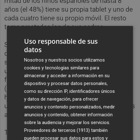
mitad de los niños españoles de hasta 8
años (el 48%) tiene su propia tablet y uno de
cada cuatro tiene su propio móvil. El resto
toma prestados los de sus padres.
Uso responsable de sus
Sobre el tiempo de uso, un 40% los utiliza a
datos
diario, un 24% los usa más de tres días por
Nosotros y nuestros socios utilizamos
semana, el 21% solo los fines de semana y
cookies y tecnologías similares para
un 15% asegura utilizarlo únicamente de
almacenar y acceder a información en su
forma puntual. El día que los utiliza, la mitad
dispositivo y procesar datos personales,
(el 49%) extiende su uso entre una y dos
como su dirección IP, identificadores únicos
horas, el 26% emplea menos de una hora y
y datos de navegación, para ofrecer
uno de cada cuatro dedica más de dos horas
anuncios y contenido personalizados, medir
a los dispositivos electrónicos.
anuncios y contenido, obtener información
sobre la audiencia y mejorar los servicios.
Proveedores de terceros (1913)
también
Tras la pandemia de la Covid-19, seis de
pueden procesar sus datos para estos y