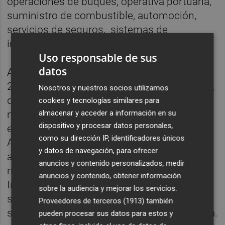
operaciones de buques, operativa portuaria,
suministro de combustible, automoción,
servicios de seguros, sistemas de
información y turismo de cruceros.
Uso responsable de sus
datos
Además de Turquía, Arkas está operando en
22 países a través de 43 oficinas. España es,
Nosotros y nuestros socios utilizamos
después de Turquía, es uno de los
cookies y tecnologías similares para
mercados más importantes donde Arkas
almacenar y acceder a información en su
dispositivo y procesar datos personales,
está desarrollando su actividad y donde
como su dirección IP, identificadores únicos
Arkas Spain opera desde el año 2005 como
y datos de navegación, para ofrecer
agente consignatario representando a las
anuncios y contenido personalizados, medir
navieras del grupo (Arkas Line y EMES
anuncios y contenido, obtener información
International) a través de sus tres oficinas
sobre la audiencia y mejorar los servicios.
situadas en Barcelona, Castellón y Valencia,
Proveedores de terceros (1913)
también
siendo esta última la sede central en España.
pueden procesar sus datos para estos y