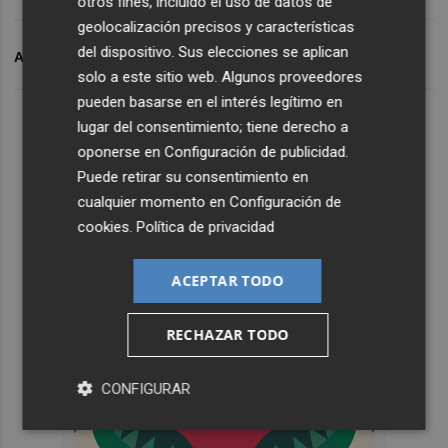
otros fines, incluido el uso de datos de
geolocalización precisos y características
del dispositivo. Sus elecciones se aplican
ARCHIVADO EN
ARKAS
solo a este sitio web. Algunos proveedores
pueden basarse en el interés legítimo en
lugar del consentimiento; tiene derecho a
oponerse en
Configuración de publicidad
.
Puede retirar su consentimiento en
cualquier momento en
Configuración de
cookies
.
Política de privacidad
ACEPTAR TODO
RECHAZAR TODO
CONFIGURAR