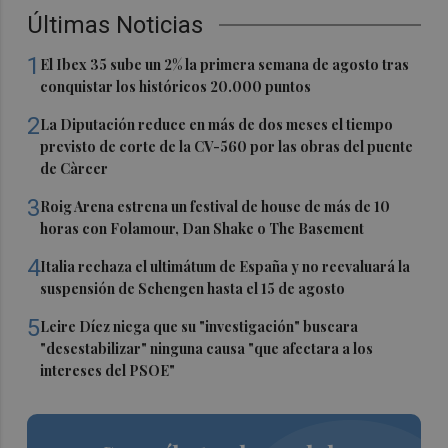
Últimas Noticias
1
El Ibex 35 sube un 2% la primera semana de agosto tras
conquistar los históricos 20.000 puntos
2
La Diputación reduce en más de dos meses el tiempo
previsto de corte de la CV-560 por las obras del puente
de Càrcer
3
Roig Arena estrena un festival de house de más de 10
horas con Folamour, Dan Shake o The Basement
4
Italia rechaza el ultimátum de España y no reevaluará la
suspensión de Schengen hasta el 15 de agosto
5
Leire Díez niega que su "investigación" buscara
"desestabilizar" ninguna causa "que afectara a los
intereses del PSOE"