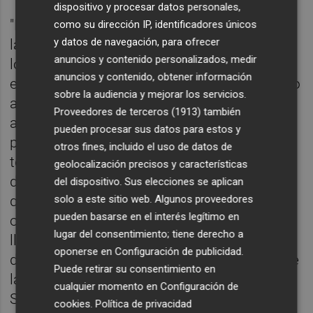
dispositivo y procesar datos personales,
"Hablamos a menudo con profesionales de
como su dirección IP, identificadores únicos
y datos de navegación, para ofrecer
la salud pública que están preocupados por
anuncios y contenido personalizados, medir
los impactos ambientales en la salud que
anuncios y contenido, obtener información
están presenciando. Pero carecen de acceso
sobre la audiencia y mejorar los servicios.
a la formación y a la información climática
Proveedores de terceros (1913)
también
adaptada que necesitan para abordar estos
pueden procesar sus datos para estos y
problemas crecientes. Por otro lado,
otros fines, incluido el uso de datos de
tenemos expertos en el clima que disponen
geolocalización precisos y características
de un montón de investigaciones y recursos
del dispositivo. Sus elecciones se aplican
solo a este sitio web. Algunos proveedores
que podrían aplicarse para apoyar los
pueden basarse en el interés legítimo en
objetivos de salud pública, pero que no
lugar del consentimiento; tiene derecho a
llegan a las personas adecuadas", ha
oponerse en
Configuración de publicidad
.
detallado Joy Shumake-Guillemot, que dirige
Puede retirar su consentimiento en
la Oficina Conjunta OMM-OMS de Clima y
cualquier momento en
Configuración de
Salud.
cookies
.
Política de privacidad