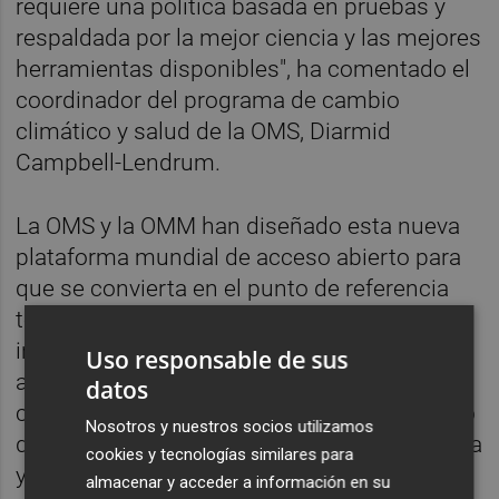
requiere una política basada en pruebas y
respaldada por la mejor ciencia y las mejores
herramientas disponibles", ha comentado el
coordinador del programa de cambio
climático y salud de la OMS, Diarmid
Campbell-Lendrum.
La OMS y la OMM han diseñado esta nueva
plataforma mundial de acceso abierto para
que se convierta en el punto de referencia
técnica para los usuarios de la ciencia
interdisciplinaria de la salud, el medio
Uso responsable de sus
ambiente y el clima. La web representa la
datos
cara pública del Programa Técnico Conjunto
Nosotros y nuestros socios utilizamos
de la OMS y la OMM, reuniendo la experiencia
cookies y tecnologías similares para
y la ciencia de ambas organizaciones.
almacenar y acceder a información en su