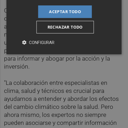
ClimaHealth ayudará a conectar las
ACEPTAR TODO
comunidades de la salud y el clima, y
apoyará la aceleración de la investigación
RECHAZAR TODO
multidisciplinar, la capacidad nacional y el
uso de pruebas y herramientas de decisión
CONFIGURAR
por parte de una amplia gama de audiencias
para informar y abogar por la acción y la
inversión.
"La colaboración entre especialistas en
clima, salud y técnicos es crucial para
ayudarnos a entender y abordar los efectos
del cambio climático sobre la salud. Pero
ahora mismo, los expertos no siempre
pueden asociarse y compartir información