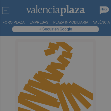
FORO PLAZA
EMPRESAS
PLAZA INMOBILIARIA
VALÈNCIA
+ Seguir en Google