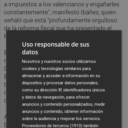
a impuestos a los valencianos y engañarles
constantemente", manifestó Ibáñez, quien
señaló que está "profundamente orgulloso
de la reforma fiscal que ha presentado el
PPCV y Carlos Mazón".
Uso responsable de sus
datos
El diputado de Compromís
Carles Esteve
manifestó que la reforma fiscal situará a la
Nosotros y nuestros socios utilizamos
Comunitat Valenciana como el territorio del
cookies y tecnologías similares para
almacenar y acceder a información en su
Estado con "la fiscalidad más progresiva de
dispositivo y procesar datos personales,
todas", aunque ha señalado que no sería la
como su dirección IP, identificadores únicos
reforma que él hubiera hecho", pero la
y datos de navegación, para ofrecer
defenderá porque "la han pactado".
anuncios y contenido personalizados, medir
anuncios y contenido, obtener información
Además, señaló que esta reforma es "la
sobre la audiencia y mejorar los servicios.
botánica" y que no incluye "ningún regalo
Proveedores de terceros (1913)
también