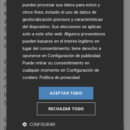
fiscal para nadie", en contraposición a la
pueden procesar sus datos para estos y
otros fines, incluido el uso de datos de
enmienda del PSPV a la ley de
geolocalización precisos y características
acompañamiento que pretende bonificar al
del dispositivo. Sus elecciones se aplican
99% el impuesto de sucesiones en las
solo a este sitio web. Algunos proveedores
empresas familiares de más de 10 millones
pueden basarse en el interés legítimo en
de euros.
lugar del consentimiento; tiene derecho a
oponerse en
Configuración de publicidad
.
Por Ciudadanos,
Yaneth Giraldo
indicó que
Puede retirar su consentimiento en
Ciudadanos el pasado año propuso
cualquier momento en
Configuración de
cookies
.
Política de privacidad
modificar la tarifa del IRPF el año pasado
mediante enmiendas y criticó que el Botànic
ACEPTAR TODO
lo proponga este año: "¿Eso no es llegar
tarde?".
RECHAZAR TODO
La diputada insistió en pedir la bajada del
CONFIGURAR
impuesto de sucesiones: "No veo por qué no