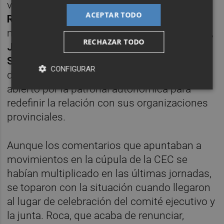
vicepresidentes -
Carmelo Martínez
,
Fermín
ACEPTAR TODO
Renau
y
Cristóbal Bellés
- se formalizó el
mismo día en el que el presidente de Cierval,
RECHAZAR TODO
José Vicente González
, y el de la CEV,
Salvador Navarro
, asistieron a la junta
CONFIGURAR
directiva de la CEC para explicar el proceso
abierto por la patronal autonómica para
redefinir la relación con sus organizaciones
provinciales.
Aunque los comentarios que apuntaban a
movimientos en la cúpula de la CEC se
habían multiplicado en las últimas jornadas,
se toparon con la situación cuando llegaron
al lugar de celebración del comité ejecutivo y
la junta. Roca, que acaba de renunciar,