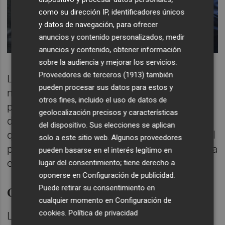
como su dirección IP, identificadores únicos
y datos de navegación, para ofrecer
anuncios y contenido personalizados, medir
anuncios y contenido, obtener información
sobre la audiencia y mejorar los servicios.
Proveedores de terceros (1913)
también
Los estatutos de la organización no prevén
pueden procesar sus datos para estos y
nada al respecto. Lo más parecido a un
otros fines, incluido el uso de datos de
protocolo para estas situaciones está
geolocalización precisos y características
descrito en el artículo 26, en el que se refleja
del dispositivo. Sus elecciones se aplican
que las vacantes en el plazo del mandato del
solo a este sitio web. Algunos proveedores
presidente "serán cubiertas por elección para
pueden basarse en el interés legítimo en
el tiempo restante". Sin más.
lugar del consentimiento; tiene derecho a
oponerse en
Configuración de publicidad
.
Cierval se queda sin interlocutor
Puede retirar su consentimiento en
cualquier momento en
Configuración de
cookies
.
Política de privacidad
La dimisión de Roca y sus tres