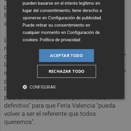
pueden basarse en el interés legítimo en
pequeño comercio, supondría un agravante.
lugar del consentimiento; tiene derecho a
Esperemos que esto no suceda así", ha
oponerse en
Configuración de publicidad
.
alertado.
Puede retirar su consentimiento en
cualquier momento en
Configuración de
Lafuente ha continuado con la lista de
cookies
.
Política de privacidad
reivindicaciones pendientes ante Ximo Puig
ACEPTAR TODO
con otras "cuestiones urgentes y necesarias"
la reparación de la deuda histórica, las
RECHAZAR TODO
inversiones territoriales, la "apuesta decidida"
por el Corredor Mediterráneo "y por nuestro
CONFIGURAR
Puerto". También ha reclamado estabilidad
para la Red de Institutos y un "modelo
definitivo" para que Feria Valencia "pueda
volver a ser el referente que todos
queremos".