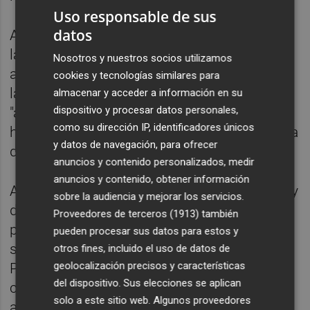
Uso responsable de sus
datos
Además, se ha mostrado preocupado por si
la "falta de coordinación" entre Consellerias
Nosotros y nuestros socios utilizamos
acaba ralentizando proyectos y ha
cookies y tecnologías similares para
lamentado que temas aprobados con
almacenar y acceder a información en su
dispositivo y procesar datos personales,
"amplios consensos" como el modelo de
como su dirección IP, identificadores únicos
horarios comerciales se sometan de nuevo a
y datos de navegación, para ofrecer
debate.
anuncios y contenido personalizados, medir
anuncios y contenido, obtener información
Al respecto, ha considerado que la nueva Ley
sobre la audiencia y mejorar los servicios.
de Comercio Sostenible "no sólo reabre la
Proveedores de terceros (1913)
también
problemática de los horarios comerciales,
pueden procesar sus datos para estos y
sino que crea una nueva figura, las áreas de
otros fines, incluido el uso de datos de
geolocalización precisos y características
Promoción Económicas Urbanas (APEU)"
del dispositivo. Sus elecciones se aplican
criticada por parte del sector. "Su
solo a este sitio web. Algunos proveedores
aprobación, sin el consenso del sector del