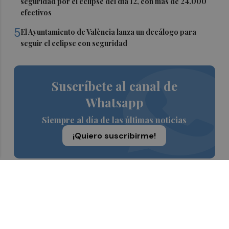
seguridad por el eclipse del día 12, con más de 24.000
efectivos
5
El Ayuntamiento de València lanza un decálogo para
seguir el eclipse con seguridad
Suscríbete al canal de
Whatsapp
Siempre al día de las últimas noticias
¡Quiero suscribirme!