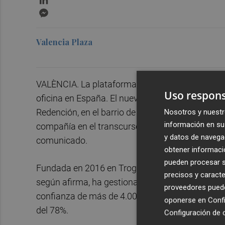
Messenger
Valencia Plaza
VALÈNCIA. La plataforma de alquileres turístico
Uso respons
oficina en España. El nuevo centro de operacion
Redención, en el barrio de Ruzafa. Con esta ape
Nosotros y nuestr
información en su 
compañía en el transcurso de los primeros mes
y datos de navega
comunicado.
obtener informació
pueden procesar su
Fundada en 2016 en Trogen (Suiza), GuestReady 
precisos y caracte
según afirma, ha gestionado, hasta la fecha, má
proveedores pueden
confianza de más de 4.000 propietarios y una 
oponerse en
Confi
del 78%.
Configuración de 