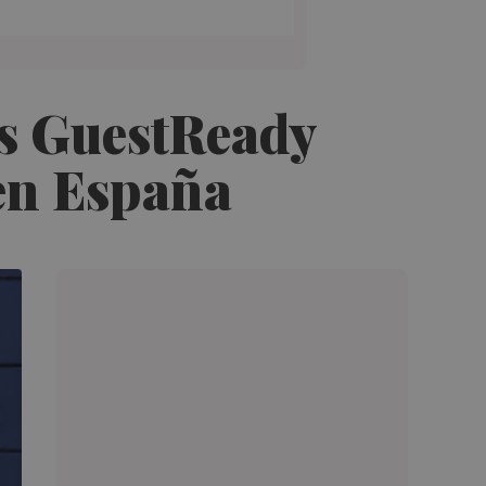
os GuestReady
 en España