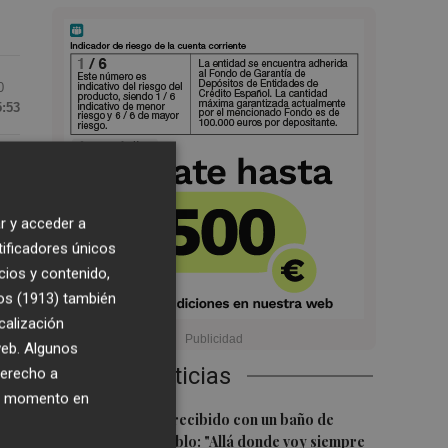
0
5:53
r y acceder a
tificadores únicos
cios y contenido,
os (1913)
también
calización
 web. Algunos
Últimas Noticias
derecho a
as
ier momento en
1
Ferran Torres, recibido con un baño de
masas en su pueblo: "Allá donde voy siempre