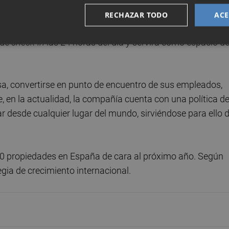
entro de trabajo no solo sea el punto central de gestión 
RECHAZAR TODO
ACE
pliar su portfolio de servicios para huéspedes. Por ello,
 de
check-in
las 24 horas del día y servirá como espacio d
a, convertirse en punto de encuentro de sus empleados,
e, en la actualidad, la compañía cuenta con una política d
ar desde cualquier lugar del mundo, sirviéndose para ello 
00 propiedades en España de cara al próximo año. Según
egia de crecimiento internacional.