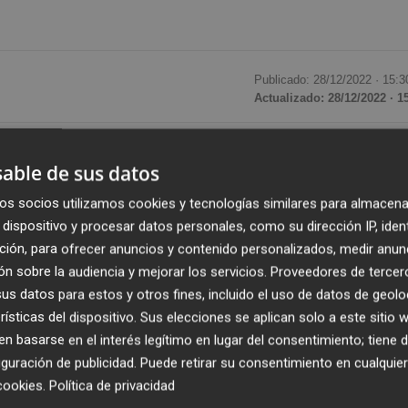
Publicado: 28/12/2022 ·
15:3
Actualizado: 28/12/2022 · 1
s
GuestReady
ha elegido València para abrir su primera
able de sus datos
es de la compañía se encuentra ubicado en la calle
rtura, sumará 30 nuevos empleados al equipo global de la
os socios utilizamos cookies y tecnologías similares para almacena
dispositivo y procesar datos personales, como su dirección IP, iden
es de 2023, según ha informado la empresa en un
ción, para ofrecer anuncios y contenido personalizados, medir anun
n sobre la audiencia y mejorar los servicios.
Proveedores de tercer
s datos para estos y otros fines, incluido el uso de datos de geolo
opera en siete países en Europa y Oriente Medio donde,
rísticas del dispositivo. Sus elecciones se aplican solo a este sitio
s de 2,6 millones de noches reservadas, contando con la
 basarse en el interés legítimo en lugar del consentimiento; tiene 
tasa de ocupación promedia en las propiedades gestionad
guración de publicidad
. Puede retirar su consentimiento en cualqu
cookies
.
Política de privacidad