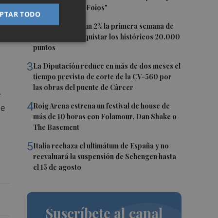
digo que soy de Foios"
de
PTAR TODO
2
El Ibex 35 sube un 2% la primera semana de
agosto tras conquistar los históricos 20.000
e
puntos
3
La Diputación reduce en más de dos meses el
tiempo previsto de corte de la CV-560 por
las obras del puente de Càrcer
e
4
Roig Arena estrena un festival de house de
de
más de 10 horas con Folamour, Dan Shake o
The Basement
5
Italia rechaza el ultimátum de España y no
reevaluará la suspensión de Schengen hasta
el 15 de agosto
Suscríbete al canal