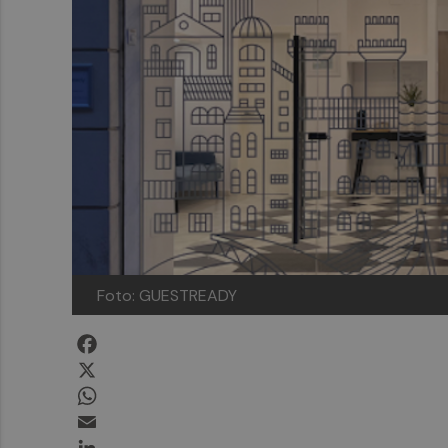
Foto: GUESTREADY
Facebook
X
WhatsApp
Email
LinkedIn