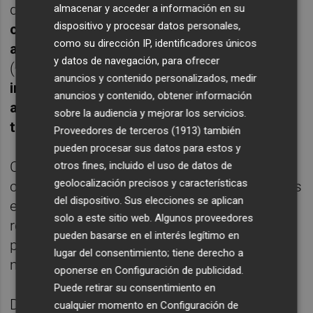
dieron en
actividades profesionales,
almacenar y acceder a información en su
dispositivo y procesar datos personales,
científicas y técnicas
(+9,7%) y
actividades
como su dirección IP, identificadores únicos
administrativas y servicios auxiliares
y datos de navegación, para ofrecer
(+8,2%). Les siguieron la
hostelería
(+5,9%);
anuncios y contenido personalizados, medir
información y comunicaciones
(+5,2%),
anuncios y contenido, obtener información
actividades inmobiliarias
(+4%), y
sobre la audiencia y mejorar los servicios.
transporte y almacenamiento
(+3,6%).
Proveedores de terceros (1913)
también
pueden procesar sus datos para estos y
Corregido de efectos estacionales y de
otros fines, incluido el uso de datos de
geolocalización precisos y características
calendario, la producción del sector servicios
del dispositivo. Sus elecciones se aplican
experimentó un repunte del 4,9% en febrero
solo a este sitio web. Algunos proveedores
respecto al mismo mes de 2023, tasa 2,1
pueden basarse en el interés legítimo en
puntos superior a la de enero y también la
lugar del consentimiento; tiene derecho a
más elevada desde junio de 2022.
oponerse en
Configuración de publicidad
.
Puede retirar su consentimiento en
Dentro de la serie desestacionalizada, la
cualquier momento en
Configuración de