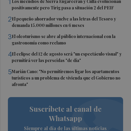
1
Los incendios de Sierra Engarcerán y Culla evolucionan
positivamente pero Tírig pasa a situación 2 del PEIF
2
El pequeño ahorrador vuelve a las letras del Tesoro y
demanda 15.000 millones en 6 meses
3
El oleoturismo se abre al público internacional con la
gastronomía como reclamo
4
El eclipse del 12 de agosto será "un espectáculo visual" y
permitirá ver las perseidas "de día"
5
Marián Cano: "No permitiremos ligar los apartamentos
turísticos a un problema de vivienda que el Gobierno no
afronta"
Suscríbete al canal de
Whatsapp
Siempre al día de las últimas noticias