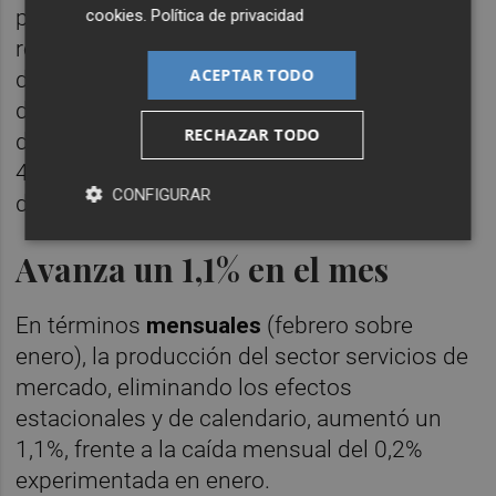
producción en el comercio subió un 2,6%
cookies
.
Política de privacidad
respecto a febrero de 2023, mientras que la
ACEPTAR TODO
de los otros servicios creció un 6,2%. En los
dos primeros meses del año, la producción
RECHAZAR TODO
del sector servicios avanzó una media del
4,5% (un 3,8% en la serie
CONFIGURAR
desestacionalizada).
Avanza un 1,1% en el mes
En términos
mensuales
(febrero sobre
enero), la producción del sector servicios de
mercado, eliminando los efectos
estacionales y de calendario, aumentó un
1,1%, frente a la caída mensual del 0,2%
experimentada en enero.