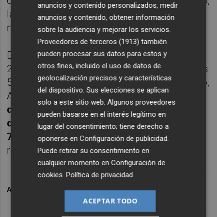
crecimiento. A 30 de septiembre de este año,
anuncios y contenido personalizados, medir
la compañía contaba con una caja de 331
anuncios y contenido, obtener información
millones.
sobre la audiencia y mejorar los servicios.
Proveedores de terceros (1913)
también
pueden procesar sus datos para estos y
El parque de máquinas se incrementó un
otros fines, incluido el uso de datos de
2,2% respecto al año anterior, alcanzando las
geolocalización precisos y características
55.219 y reflejando el crecimiento en México,
del dispositivo. Sus elecciones se aplican
Argentina Panamá e Italia.
El número total
solo a este sitio web. Algunos proveedores
de salas de juego y tiendas de apuestas
pueden basarse en el interés legítimo en
deportivas se incrementó un 2,1% y un
lugar del consentimiento; tiene derecho a
7,9%
, hasta alcanzar los 144 y 150,
oponerse en
Configuración de publicidad
.
respectivamente.
Puede retirar su consentimiento en
cualquier momento en
Configuración de
cookies
.
Política de privacidad
ARCHIVADO EN
CODERE
ACEPTAR TODO