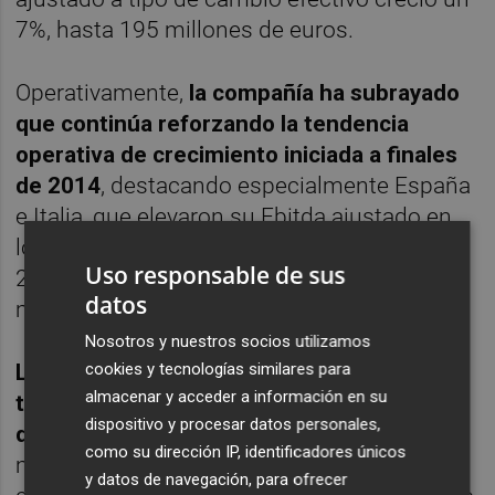
7%, hasta 195 millones de euros.
Operativamente,
la compañía ha subrayado
que continúa reforzando la tendencia
operativa de crecimiento iniciada a finales
de 2014
, destacando especialmente España
e Italia, que elevaron su Ebitda ajustado en
los nueve primeros meses del año en un
Uso responsable de sus
29% y un 10% respectivamente frente al
datos
mismo periodo el año anterior.
Nosotros y nuestros socios utilizamos
cookies y tecnologías similares para
Las inversiones registradas a cierre del
almacenar y acceder a información en su
tercer trimestre alcanzaron los 17 millones
dispositivo y procesar datos personales,
de euros
, dedicando 14 millones a
como su dirección IP, identificadores únicos
mantenimiento y tres millones a
y datos de navegación, para ofrecer