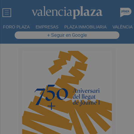
FORO PLAZA
EMPRESAS
PLAZA INMOBILIARIA
VALÈNCIA
+ Seguir en Google