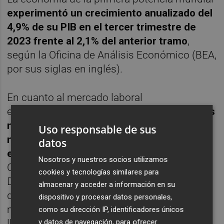
experimentó un crecimiento anualizado del
4,9% de su PIB en el tercer trimestre de
2023 frente al 2,1% del anterior tramo
,
según la Oficina de Análisis Económico (BEA,
por sus siglas en inglés).
En cuanto al mercado laboral
estadounidense, este
creó 199.000 empleos
no agrícolas durante el pasado mes de
Uso responsable de sus
noviembre, lo que permitió reducir el paro
datos
en dos décimas, hasta el 3,7%
, según la
Nosotros y nuestros socios utilizamos
Oficina de Estadísticas Laborales del
cookies y tecnologías similares para
Departamento de Trabajo. Así, la tasa de
almacenar y acceder a información en su
desempleo en EEUU volvió a acercarse al
dispositivo y procesar datos personales,
mínimo registrado en enero y abril, cuando
como su dirección IP, identificadores únicos
llegó a situarse en el 3,4%, lo que supuso su
y datos de navegación, para ofrecer