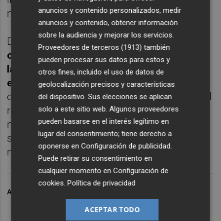
anuncios y contenido personalizados, medir
menor tasa desde 1969.
anuncios y contenido, obtener información
sobre la audiencia y mejorar los servicios.
De su lado,
el índice de precios de gasto de
Proveedores de terceros (1913)
también
consumo personal, la variable preferida por
pueden procesar sus datos para estos y
la FED para monitorizar la inflación, se situó
otros fines, incluido el uso de datos de
en diciembre en el 2,6% interanual
, idéntica
geolocalización precisos y características
cifra que en el mes anterior. La tasa mensual
del dispositivo. Sus elecciones se aplican
registró un repunte al 0,2% desde la lectura
solo a este sitio web. Algunos proveedores
pueden basarse en el interés legítimo en
negativa del 0,1% previa. La variable
lugar del consentimiento; tiene derecho a
subyacente cerró en el 2,9%, tres décimas
oponerse en
Configuración de publicidad
.
menos.
Puede retirar su consentimiento en
cualquier momento en
Configuración de
cookies
.
Política de privacidad
ARCHIVADO EN
V
OMC
FED
JEROME POWELL
ACEPTAR TODO