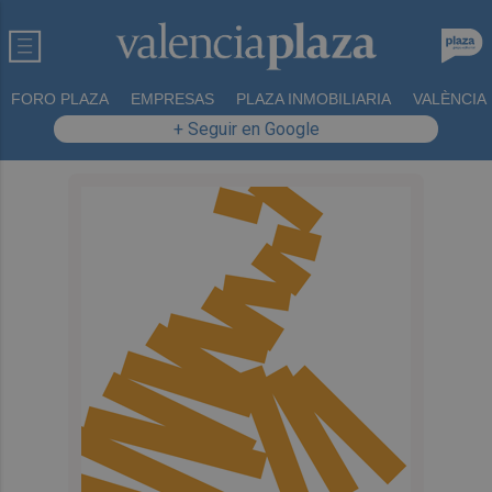
FORO PLAZA
EMPRESAS
PLAZA INMOBILIARIA
VALÈNCIA
+ Seguir en Google