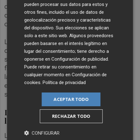
pueden procesar sus datos para estos y
de la cuenca, una combinación de factores
otros fines, incluido el uso de datos de
que proporciona un "tiempo de reacción
geolocalización precisos y características
corto" para el sistema de emergencias.
del dispositivo. Sus elecciones se aplican
solo a este sitio web. Algunos proveedores
Las velocidades que toma el agua, los picos
pueden basarse en el interés legítimo en
de caudal y el transporte significativo de
lugar del consentimiento; tiene derecho a
sedimentos y detritos eleva la densidad del
oponerse en
Configuración de publicidad
.
Puede retirar su consentimiento en
flujo hídrico y, según el catedrático, favorece
cualquier momento en
Configuración de
la flotabilidad y arrastre de objetos que
cookies
.
Política de privacidad
encuentra al paso de la riada, como pueden
ser los vehículos.
ACEPTAR TODO
La limpieza de sedimentos, uno de
RECHAZAR TODO
los principales costes
CONFIGURAR
La suma de estas características provoca