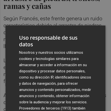
ramas y cañas
Según Francés, este frente genera un ruido
característico debido al arrastre de piedras,
de troncos, ramas y de cañas, entre otros
Uso responsable de sus
materiales, de tal forma que se podría oír
datos
llegar la riada.
Nosotros y nuestros socios utilizamos
cookies y tecnologías similares para
Las avenidas relámpago se forman en ríos
almacenar y acceder a información en su
efímeros, es decir, que discurren secos la
dispositivo y procesar datos personales,
mayor parte del año, y en cuencas con una
como su dirección IP, identificadores únicos
fuerte pendiente y relativamente pequeñas.
y datos de navegación, para ofrecer
anuncios y contenido personalizados, medir
A todo esto se suma que se hallan en climas
anuncios y contenido, obtener información
que puedan generar tormentas torrenciales
sobre la audiencia y mejorar los servicios.
Proveedores de terceros (1913)
también
de duración similar al tiempo de respuesta