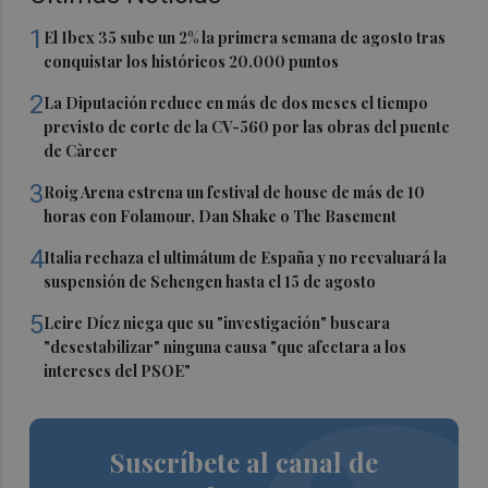
1
El Ibex 35 sube un 2% la primera semana de agosto tras
conquistar los históricos 20.000 puntos
2
La Diputación reduce en más de dos meses el tiempo
previsto de corte de la CV-560 por las obras del puente
de Càrcer
3
Roig Arena estrena un festival de house de más de 10
horas con Folamour, Dan Shake o The Basement
4
Italia rechaza el ultimátum de España y no reevaluará la
suspensión de Schengen hasta el 15 de agosto
5
Leire Díez niega que su "investigación" buscara
"desestabilizar" ninguna causa "que afectara a los
intereses del PSOE"
Suscríbete al canal de