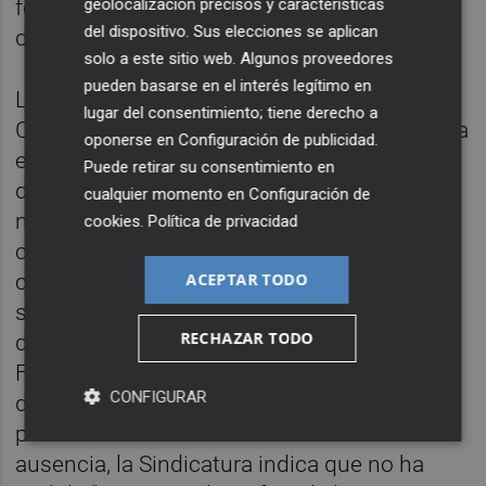
geolocalización precisos y características
fecha de constitución de la nueva Cámara- y
del dispositivo. Sus elecciones se aplican
del 17 de mayo al 31 de diciembre.
solo a este sitio web. Algunos proveedores
pueden basarse en el interés legítimo en
Los
naranjas
, según el órgano dirigido por
lugar del consentimiento; tiene derecho a
Cucarella, "solo han presentado cuentas para
oponerse en
Configuración de publicidad
.
el periodo 1 de mayo al 31 de diciembre". Es
Puede retirar su consentimiento en
decir, las que habría firmado la dirección del
cualquier momento en
Configuración de
nuevo grupo parlamentario que se
cookies
.
Política de privacidad
constituyó al inicio de la legislatura. De las
ACEPTAR TODO
cuentas del grupo previas a las elecciones
se encargaba el exdiputado y ex secretario
RECHAZAR TODO
de Organización del partido,
Emilio Argüeso
.
Fuentes de la formación atribuyeron en su
CONFIGURAR
día su renuncia al cargo que ocupaba
precisamente a esta cuestión. Ante tal
ausencia, la Sindicatura indica que no ha