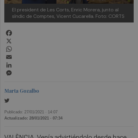
El president de Les Corts, Enric Morera, junto al
síndic de Comptes, Vicent Cucarella. Foto: CORTS
Facebook
X
WhatsApp
Email
LinkedIn
Messenger
Marta Gozalbo
Publicado: 27/01/2021 ·
14:07
Actualizado: 28/01/2021 · 07:34
VALÈNCIA. Venía advirtiéndolo desde hace