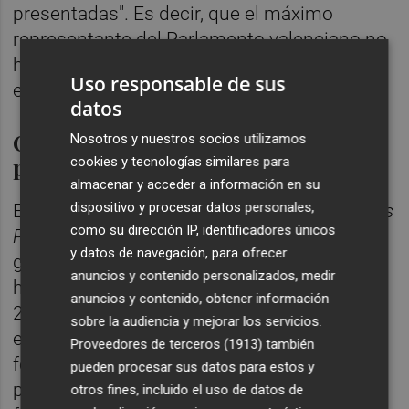
presentadas". Es decir, que el máximo
representante del Parlamento valenciano no
ha exigido a los grupos la transparencia que
Uso responsable de sus
en su día advirtió que ordenaría.
datos
Cs no ha entregado sus cuentas del
Nosotros y nuestros socios utilizamos
primer semestre
cookies y tecnologías similares para
almacenar y acceder a información en su
dispositivo y procesar datos personales,
El informe de la Sindicatura que adelantó
Las
como su dirección IP, identificadores únicos
Provincias
subraya, además, que todos los
y datos de navegación, para ofrecer
grupos parlamentarios excepto Ciudadanos
anuncios y contenido personalizados, medir
han presentado sus cuentas del ejercicio
anuncios y contenido, obtener información
2019. Un año en el que se celebraron
sobre la audiencia y mejorar los servicios.
elecciones autonómicas y que obligó a las
Proveedores de terceros (1913)
también
formaciones a remitir sus cuentas por dos
pueden procesar sus datos para estos y
periodos: del 1 de enero al 16 de mayo -
otros fines, incluido el uso de datos de