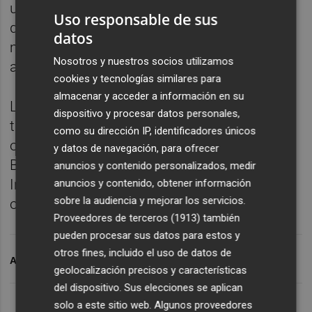
unas pérdidas de 5,61 millones, mientras
Uso responsable de sus
que en 2014 han aumentado hasta 6,048
datos
millones aunque rebajadas respecto a 2013,
Nosotros y nuestros socios utilizamos
año en el que fueron de 8,301.
cookies y tecnologías similares para
almacenar y acceder a información en su
Los administradores de Playa y Cielo
dispositivo y procesar datos personales,
también tienen poder de decisión sobre
como su dirección IP, identificadores únicos
otras sociedades como Inmobiliaria Monte
y datos de navegación, para ofrecer
Benidorm, Serena Promociones
anuncios y contenido personalizados, medir
Inmobiliarias y Gestión, Jardín Park Europea
anuncios y contenido, obtener información
sobre la audiencia y mejorar los servicios.
o Hotel Mítica.
Proveedores de terceros (1913)
también
pueden procesar sus datos para estos y
otros fines, incluido el uso de datos de
ARCHIVADO EN
AQUALANDIA
PLAYA Y CIELO
geolocalización precisos y características
del dispositivo. Sus elecciones se aplican
solo a este sitio web. Algunos proveedores