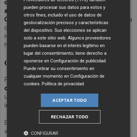
complementará y reforzará la cartera de
pueden procesar sus datos para estos y
activos vacacionales con que cuenta en
otros fines, incluido el uso de datos de
Canarias
, y fortalecerá su presencia en la isla
geolocalización precisos y características
de Gran Canaria, donde ya cuenta con el
del dispositivo. Sus elecciones se aplican
Hotel Barceló Margaritas, de 484
solo a este sitio web. Algunos proveedores
habitaciones.
pueden basarse en el interés legítimo en
lugar del consentimiento; tiene derecho a
Compra de viviendas en Madrid
oponerse en
Configuración de publicidad
.
Puede retirar su consentimiento en
cualquier momento en
Configuración de
Por otra parte,
Hispania ha adquirido un
cookies
.
Política de privacidad
complejo de 91 viviendas de Madrid
,
ubicado en el Noroeste de la capital, por un
ACEPTAR TODO
importe de 16 millones de euros.
RECHAZAR TODO
En concreto, el activo está integrado por 91
viviendas de uno y dos dormitorios, que
CONFIGURAR