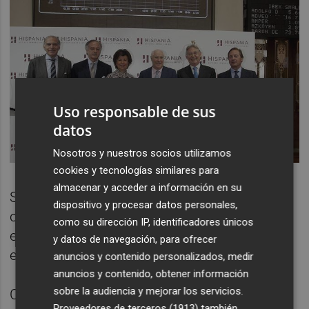
Uso responsable de sus
datos
Nosotros y nuestros socios utilizamos
cookies y tecnologías similares para
almacenar y acceder a información en su
Según Hispania, los cuatro hoteles que
dispositivo y procesar datos personales,
comprará han registrado un "excepcional"
como su dirección IP, identificadores únicos
ejercicio 2015, que se espera se mantenga
y datos de navegación, para ofrecer
en 2016.
anuncios y contenido personalizados, medir
anuncios y contenido, obtener información
sobre la audiencia y mejorar los servicios.
Con esta inversión,
la socimi
Proveedores de terceros (1913)
también