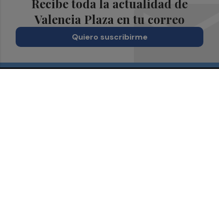
Recibe toda la actualidad de
Valencia Plaza en tu correo
Quiero suscribirme
Suscríbete al Boletín
Todos los días a primera hora en tu email
¡Quiero suscribirme!
Síguenos en redes
Valencia Plaza, desde cualquier medio