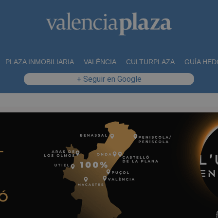
PLAZA INMOBILIARIA
VALÈNCIA
CULTURPLAZA
GUÍA HED
+ Seguir en Google