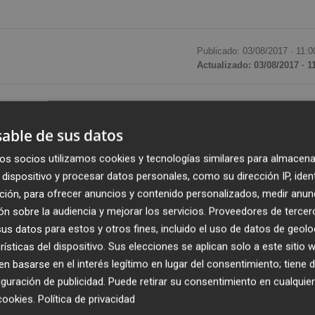
Publicado: 03/08/2017 ·
11:0
Actualizado: 03/08/2017 · 1
ecién nacidos con el apellido paterno en primer lugar se
 de la reforma de la
ley de Registro Civil
, según los dat
able de sus datos
 ha tenido acceso Efe.
os socios utilizamos cookies y tecnologías similares para almacena
dispositivo y procesar datos personales, como su dirección IP, iden
 los Registros Civiles en julio,
sólo en 193 se antepus
ción, para ofrecer anuncios y contenido personalizados, medir anun
 mes echó a andar la reforma que puso fin a la preferencia
n sobre la audiencia y mejorar los servicios.
Proveedores de tercer
acuerdo entre los progenitores.
s datos para estos y otros fines, incluido el uso de datos de geolo
rísticas del dispositivo. Sus elecciones se aplican solo a este sitio
atía
en el Parlamento esta reforma,
fueron más los
 basarse en el interés legítimo en lugar del consentimiento; tiene 
guración de publicidad
. Puede retirar su consentimiento en cualqu
pellido de la madre en primer lugar.
En 320 nacimiento
cookies
.
Política de privacidad
nclinaron por esta opción.