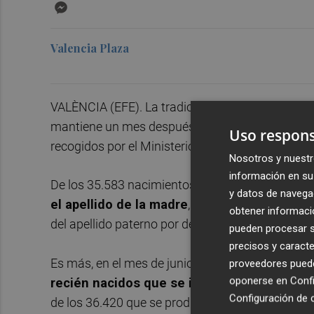
Messenger
Valencia Plaza
VALÈNCIA (EFE). La tradición de inscribir a los r
mantiene un mes después de la entrada en vigor
Uso respons
recogidos por el Ministerio de Justicia a los que
Nosotros y nuestr
información en su 
De los 35.583 nacimientos que fueron inscritos en
y datos de navega
el apellido de la madre
, a pesar de que en ese
obtener informació
del apellido paterno por defecto, cuando no hay 
pueden procesar su
precisos y caracte
Es más, en el mes de junio,
cuando aún se deb
proveedores pueden
oponerse en
Confi
recién nacidos que se inscribieron con el a
Configuración de 
de los 36.420 que se produjeron, los padres se i