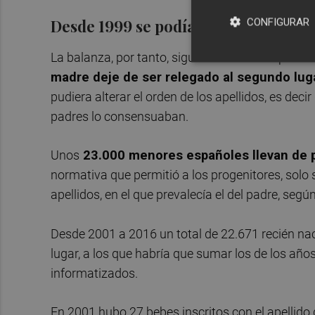
Desde 1999 se podía poner primero 
CONFIGURAR
La balanza, por tanto, sigue al lado de los padres
madre deje de ser relegado al segundo lug
pudiera alterar el orden de los apellidos, es deci
padres lo consensuaban.
Unos
23.000 menores españoles llevan de p
normativa que permitió a los progenitores, solo s
apellidos, en el que prevalecía el del padre, seg
Desde 2001 a 2016 un total de 22.671 recién nac
lugar, a los que habría que sumar los de los añ
informatizados.
En 2001 hubo 27 bebes inscritos con el apellido 