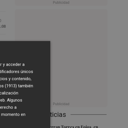
0
1:08
os
r y acceder a
tificadores únicos
o
cios y contenido,
os (1913)
también
calización
 web. Algunos
derecho a
Últimas Noticias
ier momento en
s,
1
El homenaje a Ferran Torres en Foios, en