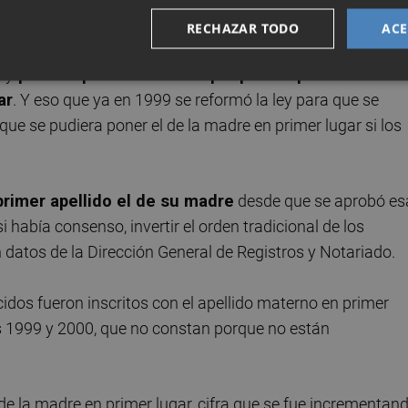
RECHAZAR TODO
ACE
el de la madre
 y
parece que costará tiempo que el apellido de la
ar
. Y eso que ya en 1999 se reformó la ley para que se
r que se pudiera poner el de la madre en primer lugar si los
rimer apellido el de su madre
desde que se aprobó es
i había consenso, invertir el orden tradicional de los
ún datos de la Dirección General de Registros y Notariado.
idos fueron inscritos con el apellido materno en primer
os 1999 y 2000, que no constan porque no están
de la madre en primer lugar, cifra que se fue incrementan