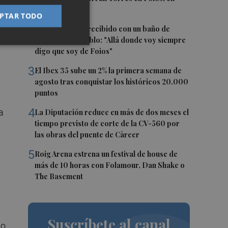
imágenes
PTAR TODO
2
Ferran Torres, recibido con un baño de
masas en su pueblo: "Allá donde voy siempre
digo que soy de Foios"
3
El Ibex 35 sube un 2% la primera semana de
agosto tras conquistar los históricos 20.000
puntos
4
a
La Diputación reduce en más de dos meses el
tiempo previsto de corte de la CV-560 por
las obras del puente de Càrcer
5
Roig Arena estrena un festival de house de
más de 10 horas con Folamour, Dan Shake o
The Basement
Suscríbete al canal
do