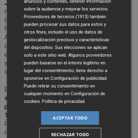
anuncios y contenido, obtener información
Joaquín Barceló
, con una
cuenta bancaria
sobre la audiencia y mejorar los servicios.
numerada 'SR. 420092' y con cuentas
Proveedores de terceros (1913)
también
tituladas por las sociedades panameñas
pueden procesar sus datos para estos y
Puncak Services, Merceron Investments,
otros fines, incluido el uso de datos de
Adua y Plaza Fountains. Lo mismo que
geolocalización precisos y características
ocurre en el caso de Imison y de la
del dispositivo. Sus elecciones se aplican
estructura conformada en España con otras
solo a este sitio web. Algunos proveedores
sociedades: Medlevante, Gesdesarrollos
pueden basarse en el interés legítimo en
lugar del consentimiento; tiene derecho a
Integrales y Costera del Glorio.
oponerse en
Configuración de publicidad
.
Puede retirar su consentimiento en
En los citados productos
se produce la
cualquier momento en
Configuración de
inyección de cantidades de dinero de
cookies
.
Política de privacidad
procedencia opaca, por importe total de casi
10 millones de euros entre 2004 y 2007
.
ACEPTAR TODO
Prácticamente la totalidad de los abonos,
remarca la UCO, son a través de ingresos
RECHAZAR TODO