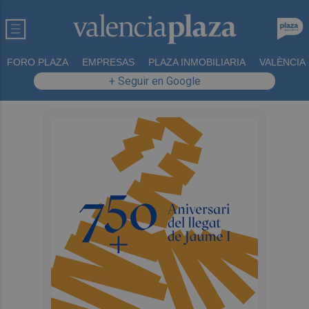
FORO PLAZA
EMPRESAS
PLAZA INMOBILIARIA
VALÈNCIA
+ Seguir en Google