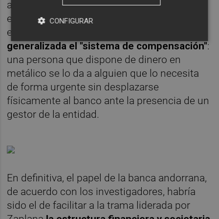
asociados con operaciones de dinero de
efectivo que alcanzaron los 9,23 millones de
CONFIGURAR
euros
. Para ello
se habría usado de manera
generalizada el
"sistema de compensación"
:
una persona que dispone de dinero en
metálico se lo da a alguien que lo necesita
de forma urgente sin desplazarse
físicamente al banco ante la presencia de un
gestor de la entidad.
En definitiva, el papel de la banca andorrana,
de acuerdo con los investigadores, habría
sido el de facilitar a la trama liderada por