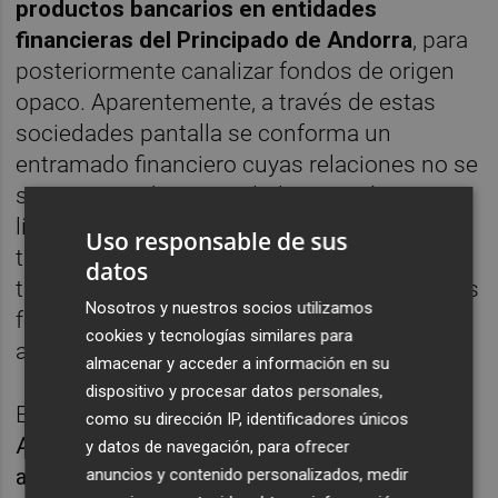
productos bancarios en entidades
financieras del Principado de Andorra
, para
posteriormente canalizar fondos de origen
opaco. Aparentemente, a través de estas
sociedades pantalla se conforma un
entramado financiero cuyas relaciones no se
sustentan sobre actividades económicas
lícitas, sino que se materializan
Uso responsable de sus
transacciones económicas que habrían
datos
tenido la finalidad de disociar el origen de los
Nosotros y nuestros socios utilizamos
fondos del destino dado", indican los
cookies y tecnologías similares para
agentes.
almacenar y acceder a información en su
dispositivo y procesar datos personales,
Estos
productos bancarios radicados en
como su dirección IP, identificadores únicos
Andorra, prosiguen, se asocian formalmente
y datos de navegación, para ofrecer
al considerado testaferro de Zaplana,
anuncios y contenido personalizados, medir