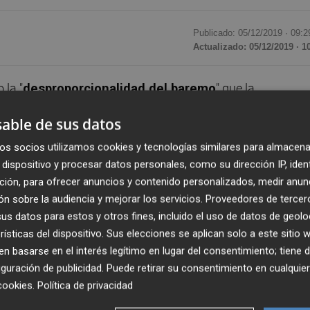
Publicado: 05/12/2019 ·
09:2
Actualizado: 05/12/2019 · 1
 la "
desproporcionalidad del baremo
" que la
ión ha pactado con los sindicatos para valorar la
able de sus datos
À Punt. Para el sindicato, el baremo
"
agrava la
TVV y el resto de profesionales
que ya se estableció
os socios utilizamos cookies y tecnologías similares para almacena
dispositivo y procesar datos personales, como su dirección IP, iden
Audiencia Nacional avaló entendiendo que estaba justificad
ción, para ofrecer anuncios y contenido personalizados, medir anun
a apertura del nuevo ente público.
n sobre la audiencia y mejorar los servicios.
Proveedores de tercer
s datos para estos y otros fines, incluido el uso de datos de geolo
esa situación excepcional que permitió una primera
rísticas del dispositivo. Sus elecciones se aplican solo a este sitio
de trabajadores provenientes de RTVV
"ya no se
 basarse en el interés legítimo en lugar del consentimiento; tiene 
emo más proporcional y justo para garantizar que toda la
guración de publicidad
. Puede retirar su consentimiento en cualqu
nidad de optar a una plaza" en À Punt. De hecho, la
cookies
.
Política de privacidad
ne que ver" con un primer borrador "que sí que empezaba 