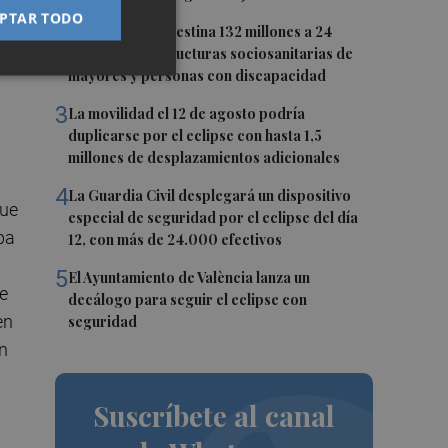
PTAR TODO
2
La Generalitat destina 132 millones a 24
nuevas infraestructuras sociosanitarias de
mayores y personas con discapacidad
3
La movilidad el 12 de agosto podría
duplicarse por el eclipse con hasta 1,5
millones de desplazamientos adicionales
4
La Guardia Civil desplegará un dispositivo
que
especial de seguridad por el eclipse del día
ba
12, con más de 24.000 efectivos
5
El Ayuntamiento de València lanza un
de
decálogo para seguir el eclipse con
en
seguridad
ón
Suscríbete al canal