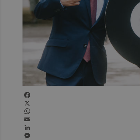
Facebook
X
WhatsApp
Email
LinkedIn
Messenger