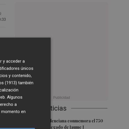
9
0:33
r y acceder a
tificadores únicos
a
cios y contenido,
os (1913)
también
calización
 web. Algunos
derecho a
Últimas Noticias
ier momento en
1
La Biblioteca Valenciana conmemora el 750
a
aniversario del legado de Jaume I