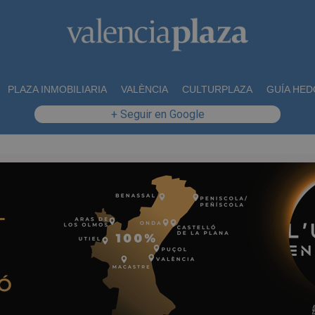
PLAZA INMOBILIARIA
VALÈNCIA
CULTURPLAZA
GUÍA HED
+ Seguir en Google