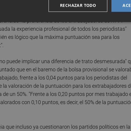
bajadores de RTVV y À Punt y el resto de periodistas".
RECHAZAR TODO
ACE
endido "la preferencia de los extrabajadores de RTVV"
a la experiencia profesional de todos los periodistas"
mbién es lógico que la máxima puntuación sea para los
".
 "no puede implicar una diferencia de trato desmesurada" 
ntado que en el baremo de la bolsa provisional se valora
bajado, frente a los 0,04 puntos para los periodistas del
e la valoración de la puntuación para los extrabajadores 
 de un 50%. "Frente a los 0,20 puntos por mes trabajado 
valorados con 0,10 puntos, es decir, el 50% de la puntuaci
cia que incluso ya cuestionaron los partidos políticos en la