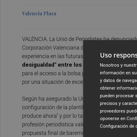
Valencia Plaza
VALÈNCIA. La Unió de Periodistes ha denunciado
Corporación Valenciana de Medios de Comunicac
Uso respons
experiencia en las futuras pruebas de acceso de 
desigualdad" entre los extrabajadores de R
Nosotros y nuestr
información en su 
para el acceso a la bolsa provisional, y que la 
y datos de navega
por una situación de excepcionalidad como era l
obtener informació
pueden procesar su
Según ha asegurado la Unió en un comunicado, 
precisos y caracte
configuración de la plantilla
con más del 75% 
proveedores pueden
produce ahora" y por lo tanto esperaban "un bar
oponerse en
Confi
profesión periodística valenciana tuviera oportu
Configuración de 
propuesta final de baremo, mantienen, "nada tie