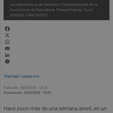
La catedrática de Derecho Constitucional de la
Autónoma de Barcelona Teresa Freixes. Foto:
QUIQUE GARCÍA/EFE
Facebook
X
WhatsApp
Email
LinkedIn
Messenger
Mariam Camarero
Publicado: 16/03/2018 ·
18:18
Actualizado: 16/03/2018 · 19:57
Hace poco más de una semana asistí, en un