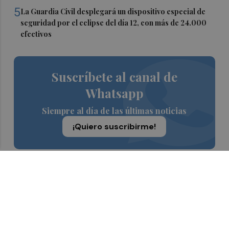
5
La Guardia Civil desplegará un dispositivo especial de
seguridad por el eclipse del día 12, con más de 24.000
efectivos
Suscríbete al canal de
Whatsapp
Siempre al día de las últimas noticias
¡Quiero suscribirme!