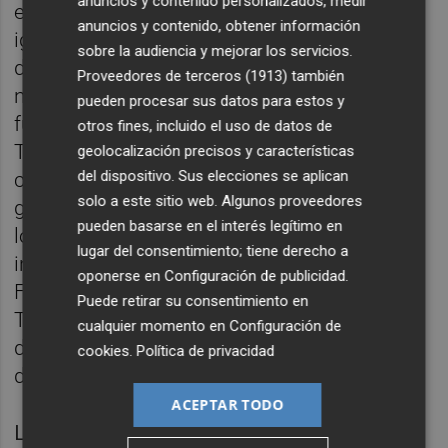
anuncios y contenido personalizados, medir
es más importante, reconoció que la
anuncios y contenido, obtener información
igualdad entre hombres y mujeres era
sobre la audiencia y mejorar los servicios.
directamente invocable ante los tribunales
Proveedores de terceros (1913)
también
nacionales y se incorporaba como
pueden procesar sus datos para estos y
fundamento del Derecho Comunitario.
otros fines, incluido el uso de datos de
Teresa Freixes tuvo la oportunidad de
geolocalización precisos y características
del dispositivo. Sus elecciones se aplican
colaborar con ella, participando en diversos
solo a este sitio web. Algunos proveedores
grupos de trabajo con el fin de plasmarlo en
pueden basarse en el interés legítimo en
los Tratados. Pasarían años hasta que se
lugar del consentimiento; tiene derecho a
incluyera en la Carta de Derechos
oponerse en
Configuración de publicidad
.
Fundamentales (firmada en 2000) y en los
Puede retirar su consentimiento en
Tratados europeos, lo que se hizo
cualquier momento en
Configuración de
definitivamente en el artículo 2 del Tratado
cookies
.
Política de privacidad
de Lisboa (2007).
ACEPTAR TODO
La esgrimista Elisa di Francisca recogió su