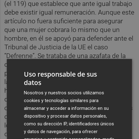
(el 119) que establece que ante igual trabajo
debe existir igual remuneración. Aunque este
artículo no fuera suficiente para asegurar
que una mujer cobrara lo mismo que un
hombre, en él se apoyó para defender ante el
Tribunal de Justicia de la UE el caso
“Defrenne”. Se trataba de una azafata de la
compañía belga Sabena a la que no se le
permitió seguir trabajando en los vuelos (se
Uso responsable de sus
datos
la desplazaba como personal de tierra) por
haber cumplido 40 años. Ello suponía
Nosotros y nuestros socios utilizamos
disminuir sustancialmente su salario y
cookies y tecnologías similares para
contrastaba con la situación de los hombres
almacenar y acceder a información en su
que eran también asistentes de vuelo, para
dispositivo y procesar datos personales,
como su dirección IP, identificadores únicos
los que no existía límite de edad. El Tribunal
y datos de navegación, para ofrecer
de Justicia le dio la razón en 1976 y, lo que