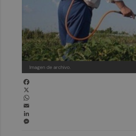
Imagen de archivo.
Facebook
X
WhatsApp
Email
LinkedIn
Messenger