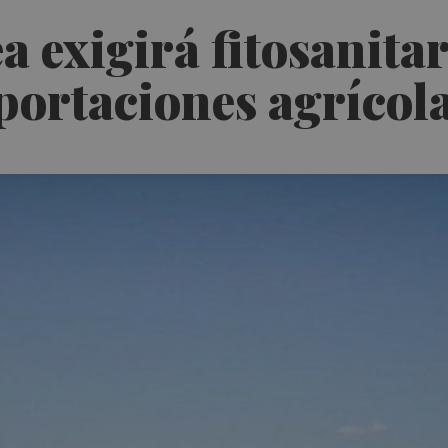
 exigirá fitosanita
portaciones agrícol