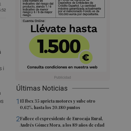
1
6:52
á
 i
Últimas Noticias
a
1
os
El Ibex 35 aprieta motores y sube otro
0,62%, hasta los 20.180 puntos
2
Fallece el expresidente de Eurocaja Rural,
Andrés Gómez Mora, a los 89 años de edad