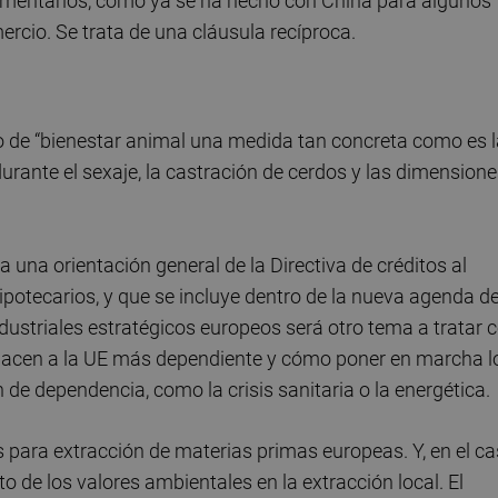
alimentarios, como ya se ha hecho con China para algunos
ercio. Se trata de una cláusula recíproca.
do de “bienestar animal una medida tan concreta como es 
durante el sexaje, la castración de cerdos y las dimension
a una orientación general de la Directiva de créditos al
potecarios, y que se incluye dentro de la nueva agenda de
dustriales estratégicos europeos será otro tema a tratar 
 hacen a la UE más dependiente y cómo poner en marcha l
de dependencia, como la crisis sanitaria o la energética.
s para extracción de materias primas europeas. Y, en el c
to de los valores ambientales en la extracción local. El