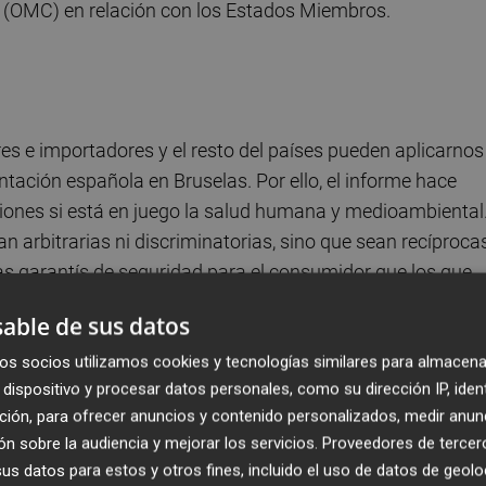
 (OMC) en relación con los Estados Miembros.
s e importadores y el resto del países pueden aplicarnos
ntación española en Bruselas. Por ello, el informe hace
ciones si está en juego la salud humana y medioambiental
an arbitrarias ni discriminatorias, sino que sean recíprocas
s garantís de seguridad para el consumidor que los que
able de sus datos
idas y someternos a posibles presiones”, añaden las mism
os socios utilizamos cookies y tecnologías similares para almacena
dispositivo y procesar datos personales, como su dirección IP, iden
 aplicar en los Tratados de libre comercio una cláusula e
ción, para ofrecer anuncios y contenido personalizados, medir anun
. La UE rebaja sus aranceles a la importación con unas
n sobre la audiencia y mejorar los servicios.
Proveedores de tercer
fitosanitarios regulados con estándares europeos.
s datos para estos y otros fines, incluido el uso de datos de geolo