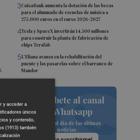
3
CaixaBank aumenta la dotación de las becas
para el alumnado de escuelas de música a
275.000 euros en el curso 2026-2027
4
Tesla y SpaceX invertirán 14.500 millones
para construir la planta de fabricación de
chips Terafab
5
L'Eliana avanza en la rehabilitación del
.
puente y las pasarelas sobre el barranco de
,
Mandor
Suscríbete al canal
as
r y acceder a
de Whatsapp
tificadores únicos
n
cios y contenido,
Siempre al día de las últimas
os (1913)
también
noticias
calización
¡Quiero suscribirme!