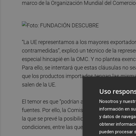
marco de la Organización Mundial del Comercio
“La UE representamos a los mayores exportadore
contramedidas”, explicó un técnico de la represe
especial hincapié en la OMC. Y no plantea exen
Para ello, se intentará que estas cláusulas no se
que los productos importados tengan las misma
salen de la UE.
Uso respons
El temor es que “podrían aplicarnos contrapart
Nosotros y nuestr
información en su 
fuentes. Por ello, la Comisión ya ha comenzado a
y datos de navega
la que se prevé la posibilidad de esta exigencia
obtener informació
condiciones, entre las que se incluirá la de los 
pueden procesar su