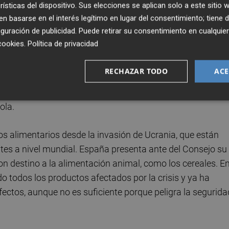
rísticas del dispositivo. Sus elecciones se aplican solo a este sitio
 basarse en el interés legítimo en lugar del consentimiento; tiene 
guración de publicidad
. Puede retirar su consentimiento en cualqu
s de controlar las mercancías que se incorporen al merc
cookies
.
Política de privacidad
iones que los que se comercializan en el mercado interior
igido esa cláusula, a través del ministro de Agricultura,
RECHAZAR TODO
ACE
danos y con los agricultores españoles, a los que cumplir 
oductos. “Por ello, esos productos deben tener las misma
ola.
os alimentarios desde la invasión de Ucrania, que están
zantes a nivel mundial. España presenta ante del Consejo su
on destino a la alimentación animal, como los cereales. E
 todos los productos afectados por la crisis y ya ha
fectos, aunque no es suficiente porque peligra la segurida