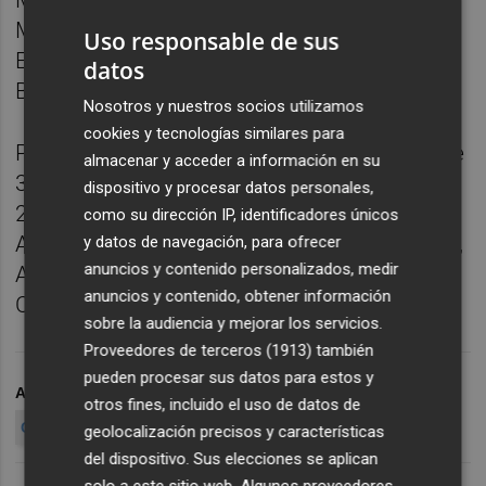
Mar, Elecnor, Ence, Abertis, ACS,
MerlinProperties, Acciona, OHL, Iberdrola,
Uso responsable de sus
Enagás, BBVA, Bankia, CatalanaOccidente y
datos
BME forman esta lista.
Nosotros y nuestros socios utilizamos
cookies y tecnologías similares para
Por otro lado,
hay 12 valores en venta
(entre
almacenar y acceder a información en su
3,5 y 5 puntos) mientras que al cierre de
dispositivo y procesar datos personales,
2015 había 15. Se trata de Prisa, Deoleo,
como su dirección IP, identificadores únicos
Arcelor, Zardoya, Vidrala,Cementos Portland,
y datos de navegación, para ofrecer
anuncios y contenido personalizados, medir
Abengoa, Uralita/Coemac, Inmobiliaria
anuncios y contenido, obtener información
Colonial, Realia,Solaria y BSCH.
sobre la audiencia y mejorar los servicios.
Proveedores de terceros (1913)
también
pueden procesar sus datos para estos y
ARCHIVADO EN
CONSENSO DEL MERCADO
otros fines, incluido el uso de datos de
COTIZADAS ESPAÑOLAS
geolocalización precisos y características
del dispositivo. Sus elecciones se aplican
solo a este sitio web. Algunos proveedores