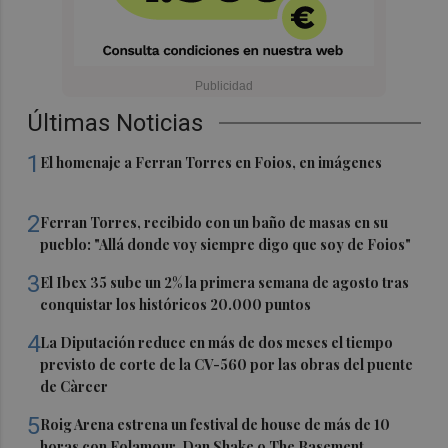
Últimas Noticias
1
El homenaje a Ferran Torres en Foios, en imágenes
2
Ferran Torres, recibido con un baño de masas en su
pueblo: "Allá donde voy siempre digo que soy de Foios"
3
El Ibex 35 sube un 2% la primera semana de agosto tras
conquistar los históricos 20.000 puntos
4
La Diputación reduce en más de dos meses el tiempo
previsto de corte de la CV-560 por las obras del puente
de Càrcer
5
Roig Arena estrena un festival de house de más de 10
horas con Folamour, Dan Shake o The Basement