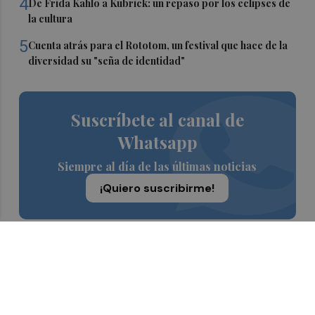
4
De Frida Kahlo a Kubrick: un repaso por los eclipses de
la cultura
5
Cuenta atrás para el Rototom, un festival que hace de la
diversidad su "seña de identidad"
Suscríbete al canal de
Whatsapp
Siempre al día de las últimas noticias
¡Quiero suscribirme!