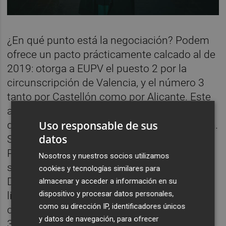
¿En qué punto está la negociación? Podem
ofrece un pacto prácticamente calcado al de
2019: otorga a EUPV el puesto 2 por la
circunscripción de Valencia, y el número 3
tanto por Castellón como por Alicante. Este
acuerdo concluyó en aquel momento con
Uso responsable de sus
dos diputados para EUPV y seis para Podem.
datos
Sin embargo, la formación que lidera Rosa
Pérez considera que, a tenor de los distintos
Nosotros y nuestros socios utilizamos
sondeos, la situación ahora no es la misma.
cookies y tecnologías similares para
De entrar en Les Corts, el número 2 de la
almacenar y acceder a información en su
dispositivo y procesar datos personales,
lista (que ocuparía precisamente la
como su dirección IP, identificadores únicos
consellera) estaría asegurado, pero no así el
y datos de navegación, para ofrecer
3 por Alicante que ocupó su compañera