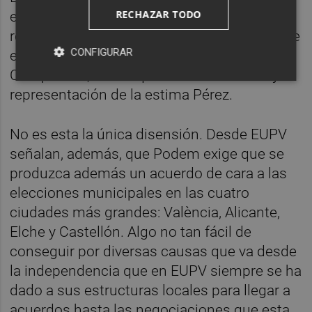
RECHAZAR TODO
esa visión y confían en un mucho mejor
resultado merced a un supuesto bocado que
CONFIGURAR
esta alianza podría consumar frente a
Compromís, con lo que EUPV tendría mejor
representación de la estima Pérez.
No es esta la única disensión. Desde EUPV
señalan, además, que Podem exige que se
produzca además un acuerdo de cara a las
elecciones municipales en las cuatro
ciudades más grandes: València, Alicante,
Elche y Castellón. Algo no tan fácil de
conseguir por diversas causas que va desde
la independencia que en EUPV siempre se ha
dado a sus estructuras locales para llegar a
acuerdos hasta las negociaciones que esta