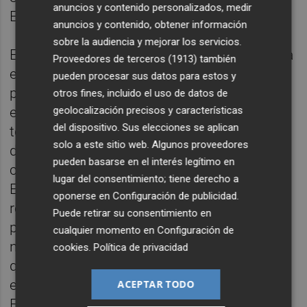
anuncios y contenido personalizados, medir
Estefanía Blanes.
anuncios y contenido, obtener información
sobre la audiencia y mejorar los servicios.
Es decir, desde EUPV ven difícil que se repita
Proveedores de terceros (1913)
también
el reparto de tres escaños por Valencia, tres
pueden procesar sus datos para estos y
por Alicante y dos por Castellón conseguido
otros fines, incluido el uso de datos de
geolocalización precisos y características
en 2019, y creen que lo único asegurado en
del dispositivo. Sus elecciones se aplican
todo caso serían dos puestos por Valencia,
solo a este sitio web. Algunos proveedores
dos por Alicante y uno por Castellón. En ese
pueden basarse en el interés legítimo en
caso, Podem lograría cuatro diputados y
lugar del consentimiento; tiene derecho a
EUPV tan sólo uno, es decir, un 20% de
oponerse en
Configuración de publicidad
.
representación, por lo que desde este
Puede retirar su consentimiento en
partido creen que lo justo sería situar al
cualquier momento en
Configuración de
número 2 por Alicante y que, en el caso de
cookies
.
Política de privacidad
que el resultado en las urnas fuera de cinco
escaños, existiera un reparto del 60% a 40%.
ACEPTAR TODO
En la otra orilla, desde Podem no comparten