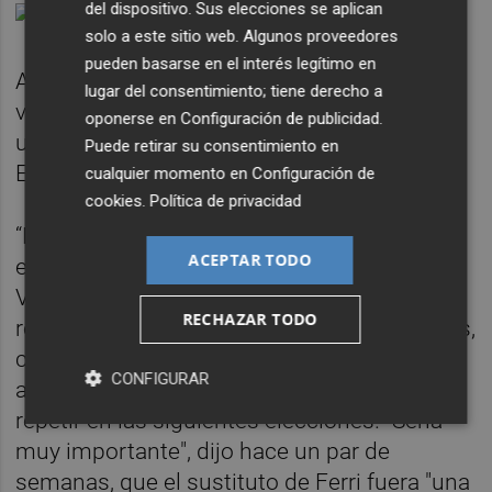
del dispositivo. Sus elecciones se aplican
solo a este sitio web. Algunos proveedores
pueden basarse en el interés legítimo en
Además, no hay que olvidar que ha habido
lugar del consentimiento; tiene derecho a
voces muy significativas que habían pedido
oponerse en
Configuración de publicidad
.
un síndic o síndica vinculado a València.
Puede retirar su consentimiento en
Entre otros, su alcalde
Joan Ribó
.
cualquier momento en
Configuración de
cookies
.
Política de privacidad
“Es importante que cuando se hable de
ACEPTAR TODO
estos temas se piense que la ciudad de
València, que tiene una necesidad de
RECHAZAR TODO
relación con la Generalitat en muchos temas,
casi cada día prácticamente", apuntó el
CONFIGURAR
alcalde del ‘cap i casal’ y posible candidato a
repetir en las siguientes elecciones. "Sería
muy importante", dijo hace un par de
semanas, que el sustituto de Ferri fuera "una