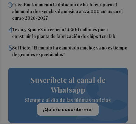
3
CaixaBank aumenta la dotación de las becas para el
alumnado de escuelas de música a 275.000 euros en el
curso 2026-2027
4
Tesla y SpaceX invertirán 14.500 millones para
construir la planta de fabricación de chips Terafab
5
Sol Picó: “El mundo ha cambiado mucho; ya no es tiempo
de grandes espectáculos”
Suscríbete al canal de
Whatsapp
Siempre al día de las últimas noticias
¡Quiero suscribirme!