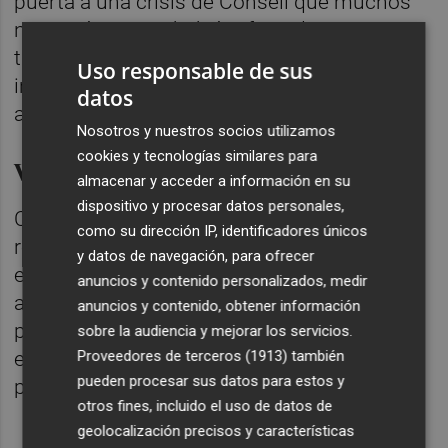
puerta a una crisis de Consell que muchos
no querían y que habría afectado a otros
titulares. Eso podría haberle restado apoyos
Uso responsable de sus
internos en el grupo y pudo animar a unos y
datos
a otros a optar por la ‘vía Robles’.
Nosotros y nuestros socios utilizamos
cookies y tecnologías similares para
Valencia y València
almacenar y acceder a información en su
dispositivo y procesar datos personales,
Como aval, desde Més Compromís
como su dirección IP, identificadores únicos
recordaron desde el partido que ella fue tras
y datos de navegación, para ofrecer
el aún portavoz y
Enric Morera
la que más
anuncios y contenido personalizados, medir
apoyos tuvo en las primarias de 2019 en la
anuncios y contenido, obtener información
provincia de Valencia y que así se mantiene
sobre la audiencia y mejorar los servicios.
el equilibrio territorial con las otras dos
Proveedores de terceros (1913)
también
pueden procesar sus datos para estos y
provincias.
otros fines, incluido el uso de datos de
geolocalización precisos y características