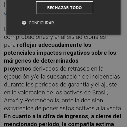
limitada, que ha decidido realizar, con
la
RECHAZAR TODO
asistencia de su auditor Ernst & Young (EY).
CONFIGURAR
La conclusión de dicha revisión requiere de
comprobaciones y análisis adicionales
para
reflejar adecuadamente los
potenciales impactos negativos sobre los
márgenes de determinados
proyectos
derivados de retrasos en la
ejecución y/o la subsanación de incidencias
durante los periodos de garantía y el ajuste
en la valoración de los activos de Brasil,
Araxá y Pedranópolis, ante la decisión
estratégica de poner estos activos a la venta.
En cuanto a la cifra de ingresos, a cierre del
mencionado periodo, la compañía estima