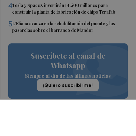
4
Tesla y SpaceX invertirán 14.500 millones para
construir la planta de fabricación de chips Terafab
5
L'Eliana avanza en la rehabilitación del puente y las
pasarelas sobre el barranco de Mandor
Suscríbete al canal de
Whatsapp
Siempre al día de las últimas noticias
¡Quiero suscribirme!