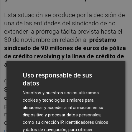
Esta situación se produce por la decisión de
una de las entidades del sindicado de no
extender la prórroga tácita prevista hasta el
30 de noviembre en relación al
préstamo
sindicado de 90 millones de euros de póliza
de crédito revolving y la línea de crédito de
avales de 110 millones de euros.
Uso responsable de sus
Cabe recordar que
no es la primera vez que
datos
Soltec se encuentra contra las cuerdas
Nosotros y nuestros socios utilizamos
debido a este préstamo,
pues este estaba
cookies y tecnologías similares para
programado para vencer el pasado 31 de
almacenar y acceder a información en su
mayo, y fue ese mismo día cuando la
dispositivo y procesar datos personales,
compañía
alcanzó un acuerdo para su
como su dirección IP, identificadores únicos
y datos de navegación, para ofrecer
prórroga hasta este 30 de septiembre.