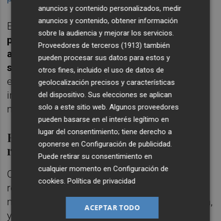
anuncios y contenido personalizados, medir
anuncios y contenido, obtener información
En cualquier caso,
la compañía confía en
sobre la audiencia y mejorar los servicios.
poder alcanzar con las entidades
Proveedores de terceros (1913)
también
acreedoras un acuerdo que resuelva la
pueden procesar sus datos para estos y
situación actual
y permita la correcta
otros fines, incluido el uso de datos de
ejecución de los planes de transformación e
geolocalización precisos y características
impulso de la compañía sobre la base del
del dispositivo. Sus elecciones se aplican
solo a este sitio web. Algunos proveedores
nuevo plan estratégico de la misma.
pueden basarse en el interés legítimo en
lugar del consentimiento; tiene derecho a
Retrasa la publicación de
oponerse en
Configuración de publicidad
.
resultados
Puede retirar su consentimiento en
cualquier momento en
Configuración de
Como argumento para no publicar sus
cookies
.
Política de privacidad
resultados, la compañía remarca la
necesidad de completar la revisión detallada,
ACEPTAR TODO
y por tanto más exhaustiva que una revisión